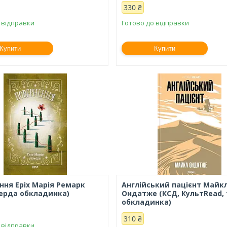
330 ₴
 відправки
Готово до відправки
Купити
Купити
ння Еріх Марія Ремарк
Англійський пацієнт Майк
верда обкладинка)
Ондатже (КСД, КультRead,
обкладинка)
310 ₴
 відправки