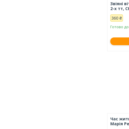
Звіяні в
2-х тт, С
360 ₴
Готово до
Час жити
Марія Р