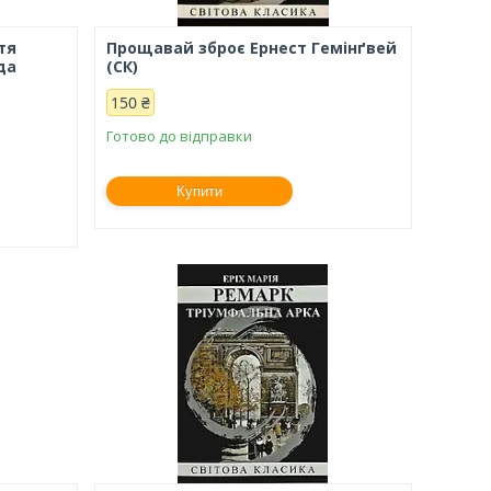
тя
Прощавай зброє Ернест Гемінґвей
да
(СК)
150 ₴
Готово до відправки
Купити