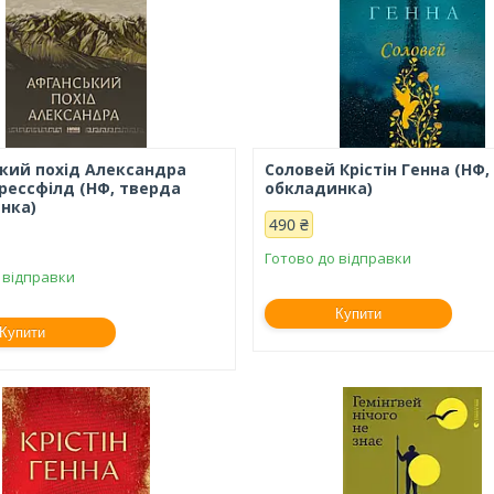
кий похід Александра
Соловей Крістін Генна (НФ
Прессфілд (НФ, тверда
обкладинка)
нка)
490 ₴
Готово до відправки
 відправки
Купити
Купити