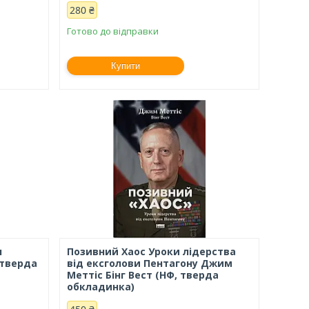
280 ₴
Готово до відправки
Купити
л
Позивний Хаос Уроки лідерства
 тверда
від ексголови Пентагону Джим
Меттіс Бінг Вест (НФ, тверда
обкладинка)