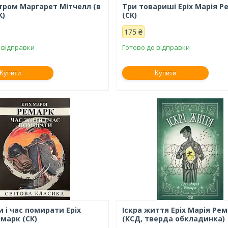
ітром Маргарет Мітчелл (в
Три товариші Еріх Марія Р
К)
(СК)
175 ₴
 відправки
Готово до відправки
Купити
Купити
 і час помирати Еріх
Іскра життя Еріх Марія Ре
емарк (СК)
(КСД, тверда обкладинка)