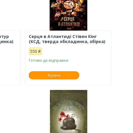
ртур
Серця в Атлантиді Стівен Кінг
динка)
(КСД, тверда обкладинка, збірка)
550 ₴
Готово до відправки
Купити