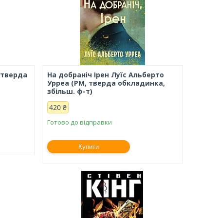
, тверда
На добраніч Ірен Луїс Альберто
Урреа (РМ, тверда обкладинка,
збільш. ф-т)
420 ₴
Готово до відправки
Купити