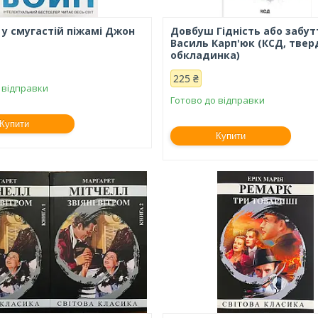
 у смугастій піжамі Джон
Довбуш Гідність або забут
Василь Карп'юк (КСД, твер
обкладинка)
225 ₴
 відправки
Готово до відправки
Купити
Купити