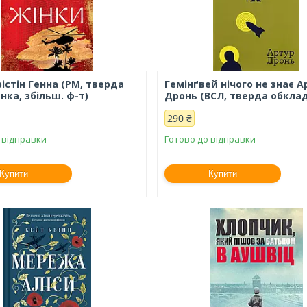
істін Генна (РМ, тверда
Гемінґвей нічого не знає А
ка, збільш. ф-т)
Дронь (ВСЛ, тверда обкла
290 ₴
 відправки
Готово до відправки
Купити
Купити