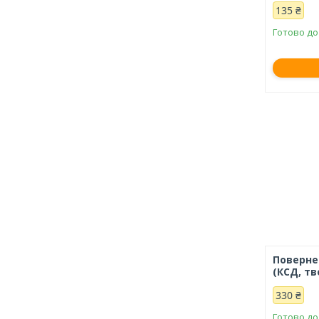
135 ₴
Готово до
Поверне
(КСД, т
330 ₴
Готово до