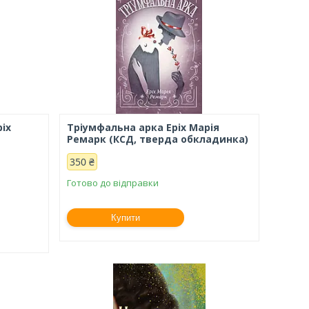
ріх
Тріумфальна арка Еріх Марія
а
Ремарк (КСД, тверда обкладинка)
350 ₴
Готово до відправки
Купити