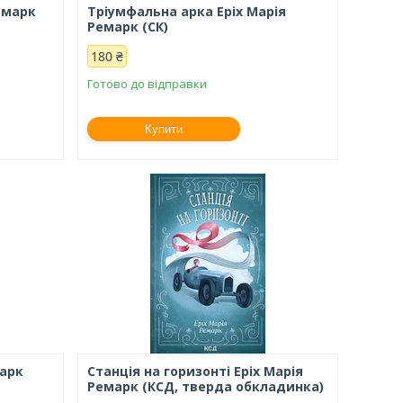
емарк
Тріумфальна арка Еріх Марія
Ремарк (СК)
180 ₴
Готово до відправки
Купити
марк
Станція на горизонті Еріх Марія
Ремарк (КСД, тверда обкладинка)