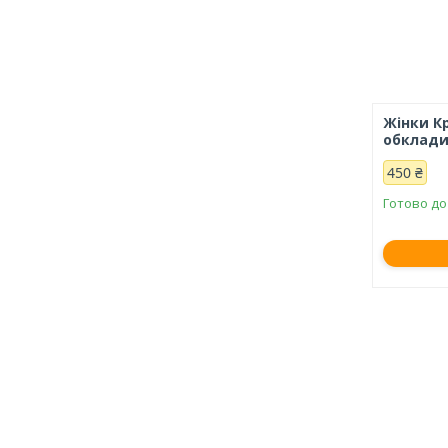
Жінки Кр
обкладин
450 ₴
Готово до