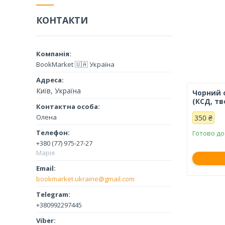
КОНТАКТИ
BookMarket 🇺🇦 Україна
Київ, Україна
Чорний 
(КСД, т
Олена
350 ₴
Готово до
+380 (77) 975-27-27
Марія
bookmarket.ukraine@gmail.com
+380992297445