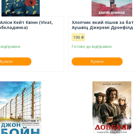
ліси Кейт Квінн (Vivat,
Хлопчик який пішов за ба
обкладинка)
Аушвіц Джеремі Дронфілд
190 ₴
 відправки
Готово до відправки
Купити
Купити