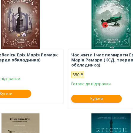
обеліск Еріх Марія Ремарк
Час жити і час помирати Е
верда обкладинка)
Марія Ремарк (КСД, тверд
обкладинка)
350 ₴
 відправки
Готово до відправки
Купити
Купити