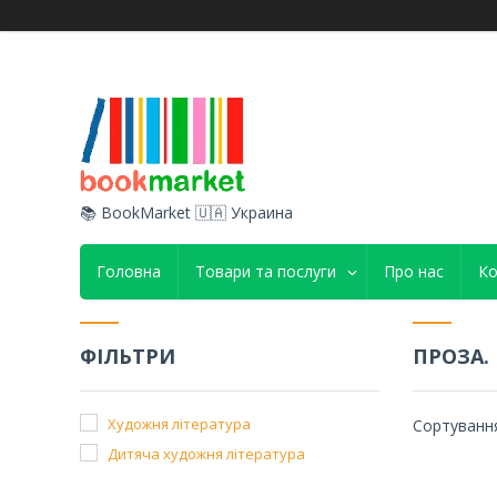
📚 BookMarket 🇺🇦 Украина
Головна
Товари та послуги
Про нас
Ко
ФІЛЬТРИ
ПРОЗА.
Художня література
Дитяча художня література