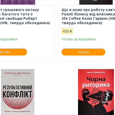
т грошового потоку
Що я знаю про роботу кав'
 багатого тата з
Реалії бізнесу від власник
вої свободи Роберт
3fe Coffee Колін Гармон (НФ
і (НФ, тверда обкладинка)
тверда обкладинка)
450 ₴
 відправки
Готово до відправки
Купити
Купити