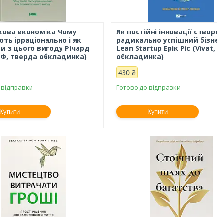
кова економіка Чому
Як постійні інновації ство
ть ірраціонально і як
радикально успішний бізн
и з цього вигоду Річард
Lean Startup Ерік Ріс (Vivat
НФ, тверда обкладинка)
обкладинка)
430 ₴
 відправки
Готово до відправки
Купити
Купити