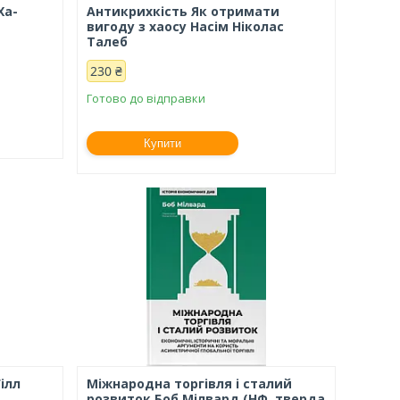
Ха-
Антикрихкість Як отримати
вигоду з хаосу Насім Ніколас
Талеб
230 ₴
Готово до відправки
Купити
ілл
Міжнародна торгівля і сталий
розвиток Боб Мілвард (НФ, тверда