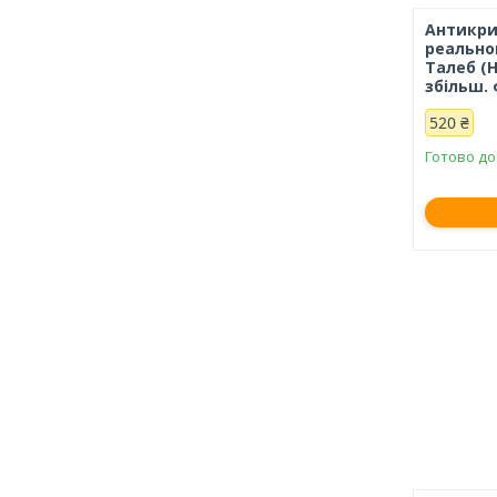
Антикри
реально
Талеб (
збільш. 
520 ₴
Готово до