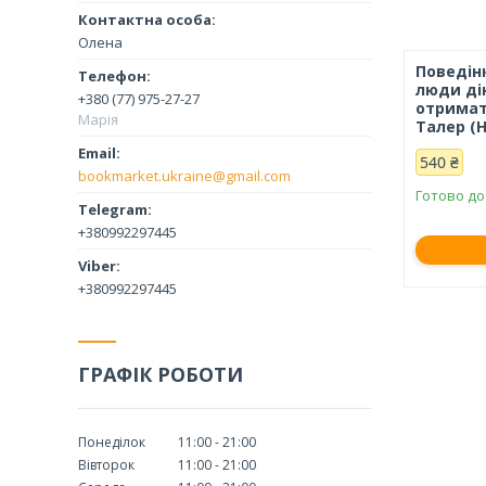
Олена
Поведін
люди дію
+380 (77) 975-27-27
отримат
Марія
Талер (
540 ₴
bookmarket.ukraine@gmail.com
Готово до
+380992297445
+380992297445
ГРАФІК РОБОТИ
Понеділок
11:00
21:00
Вівторок
11:00
21:00