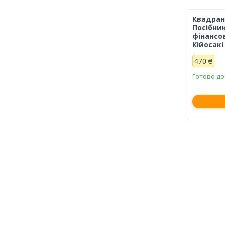
Квадран
Посібник
фінансо
Кійосак
470 ₴
Готово до