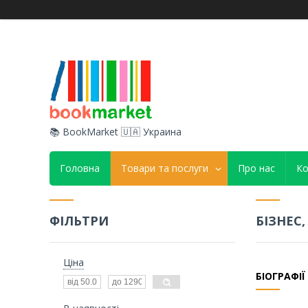
📚 BookMarket 🇺🇦 Украина
Головна
Товари та послуги
Про нас
Ко
ФІЛЬТРИ
БІЗНЕС
Ціна
БІОГРАФІЇ