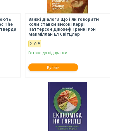
рюють
Важкі діалоги Що і як говорити
ес The
коли ставки високі Керрі
, тверда
Паттерсон Джозеф Гренні Рон
Макміллан Ел Світцлер
210 ₴
Готово до відправки
Купити