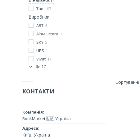
В наявності
Так
107
Виробник
ART
4
Alma Littera
1
SKY
5
UBS
1
Vivat
11
Ще 17
КОНТАКТИ
BookMarket 🇺🇦 Україна
Київ, Україна