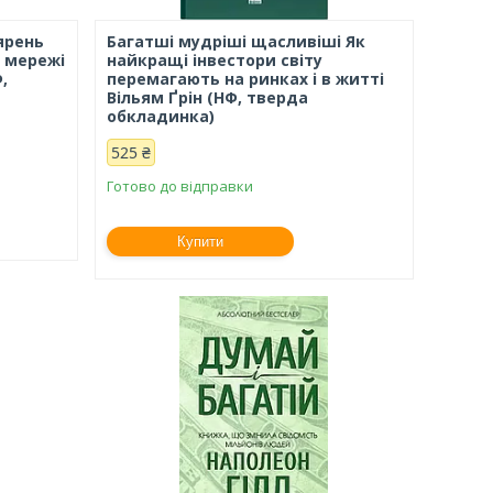
ярень
Багатші мудріші щасливіші Як
а мережі
найкращі інвестори світу
,
перемагають на ринках і в житті
Вільям Ґрін (НФ, тверда
обкладинка)
525 ₴
Готово до відправки
Купити