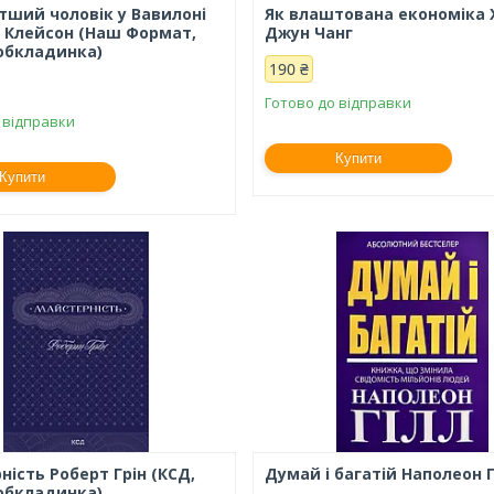
тший чоловік у Вавилоні
Як влаштована економіка 
Клейсон (Наш Формат,
Джун Чанг
обкладинка)
190 ₴
Готово до відправки
 відправки
Купити
Купити
ість Роберт Грін (КСД,
Думай і багатій Наполеон Г
обкладинка)