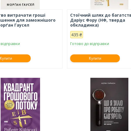
во витрачати гроші
Стоїчний шлях до багатст
рішення для заможнішого
Даріус Фору (НФ, тверда
орґан Гаусел
обкладинка)
435 ₴
 відправки
Готово до відправки
Купити
Купити