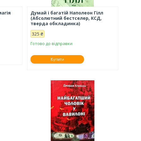
магія
Думай і багатій Наполеон Гілл
р
(Абсолютний бестселер, КСД,
тверда обкладинка)
325 ₴
Готово до відправки
Купити