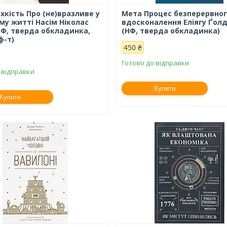
хкість Про (не)вразливе у
Мета Процес безперервно
му житті Насім Ніколас
вдосконалення Еліягу Ґол
НФ, тверда обкладинка,
(НФ, тверда обкладинка)
ф-т)
450 ₴
Готово до відправки
 відправки
Купити
Купити