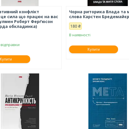
ативний конфлікт
Чорна риторика Влада та 
 це сила що працює на вас
слова Карстен Бредемайє
оулмен Роберт Ферґюсон
180 ₴
ерда обкладинка)
В наявності
 відправки
Купити
Купити