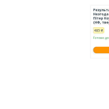
Результ
Незгода
Пітер К
(НФ, тв
485 ₴
Готово до