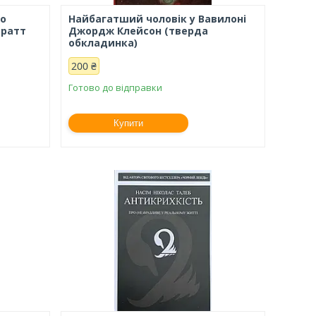
го
Найбагатший чоловік у Вавилоні
дратт
Джордж Клейсон (тверда
обкладинка)
200 ₴
Готово до відправки
Купити