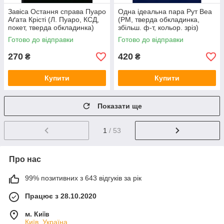
Завіса Остання справа Пуаро
Одна ідеальна пара Рут Веа
Аґата Крісті (Л. Пуаро, КСД,
(РМ, тверда обкладинка,
покет, тверда обкладинка)
збільш. ф-т, кольор. зріз)
Готово до відправки
Готово до відправки
270
420
₴
₴
Купити
Купити
Показати ще
1
/ 53
Про нас
99% позитивних з 643 відгуків за рік
Працює з 28.10.2020
м. Київ
Київ, Україна