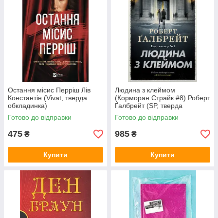
Остання місис Перріш Лів
Людина з клеймом
Константін (Vivat, тверда
(Корморан Страйк #8) Роберт
обкладинка)
Ґалбрейт (SP, тверда
обкладинка)
Готово до відправки
Готово до відправки
475
985
₴
₴
Купити
Купити