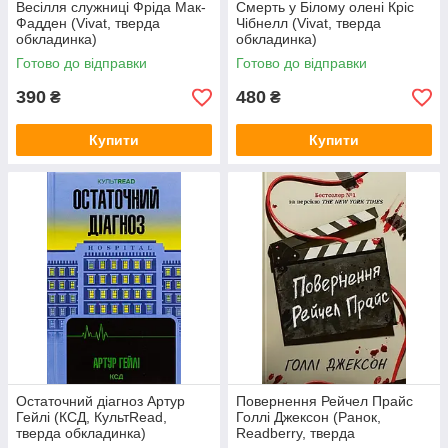
Весілля служниці Фріда Мак-
Смерть у Білому олені Кріс
Фадден (Vivat, тверда
Чібнелл (Vivat, тверда
обкладинка)
обкладинка)
Готово до відправки
Готово до відправки
390
480
₴
₴
Купити
Купити
Остаточний діагноз Артур
Повернення Рейчел Прайс
Гейлі (КСД, КультRead,
Голлі Джексон (Ранок,
тверда обкладинка)
Readberry, тверда