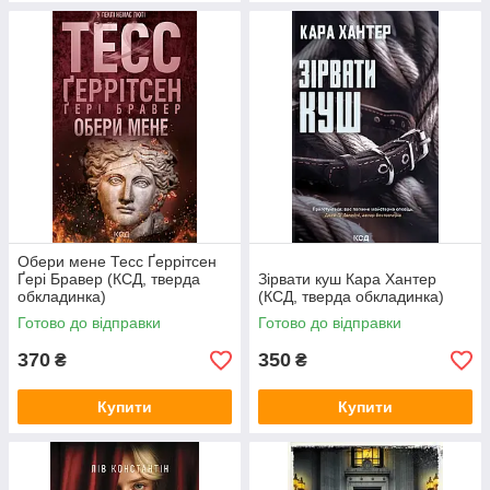
Обери мене Тесс Ґеррітсен
Ґері Бравер (КСД, тверда
Зірвати куш Кара Хантер
обкладинка)
(КСД, тверда обкладинка)
Готово до відправки
Готово до відправки
370
350
₴
₴
Купити
Купити