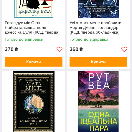
Розслідує міс Остін
Усі хто міг мене пробачити
Найфатальніша доля
мертві Дженні Голландер
Джессіка Булл (КСД, тверда
(КСД, тверда обкладинка)
обкладинка)
Готово до відправки
Готово до відправки
370
360
₴
₴
Купити
Купити