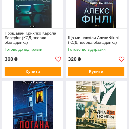
Прощавай Крихітко Карола
Лаверінг (КСД, тверда
Що ми накоїли Алекс Фінлі
обкладинка)
(КСД, тверда обкладинка)
Готово до відправки
Готово до відправки
360
320
₴
₴
Купити
Купити