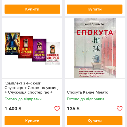
Купити
Купити
Комплект з 4-х книг
Служниця + Секрет служниці
+ Служниця спостерігає +
Спокута Канае Мінато
Весілля служниці Фріда Мак-
Готово до відправки
Готово до відправки
Фадден (Vivat, тверда)
1 400
135
₴
₴
Купити
Купити