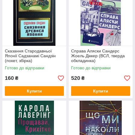
Сказання Стародавньої
Справа Аляски Сандерс
Японії Садзанамі Сандзін
Жоель Діккер (ВСЛ, тверда
(покет, збірка)
обкладинка)
Готово до відправки
Готово до відправки
160
520
₴
₴
Купити
Купити