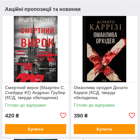
Акційні пропозиції та новинки
Смертний вирок (Маартен С.
Оманлива орхідея Донато
Снейдер #2) Андреас Ґрубер
Каррізі (КСД, тверда
(КСД, тверда обкладинка)
обкладинка,
суперобкладинка)
Готово до відправки
Готово до відправки
420
390
₴
₴
Купити
Купити