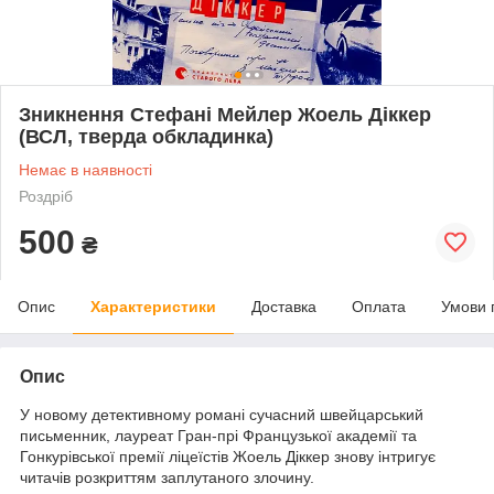
Зникнення Стефані Мейлер Жоель Діккер
(ВСЛ, тверда обкладинка)
Немає в наявності
Роздріб
500
₴
Опис
Характеристики
Доставка
Оплата
Умови 
Опис
У новому детективному романі сучасний швейцарський
письменник, лауреат Гран-прі Французької академії та
Гонкурівської премії ліцеїстів Жоель Діккер знову інтригує
читачів розкриттям заплутаного злочину.