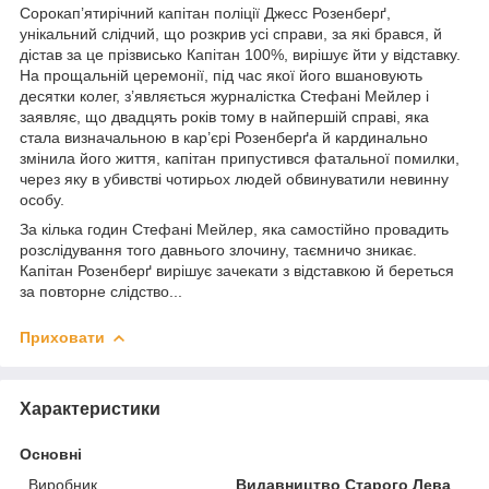
Сорокап’ятирічний капітан поліції Джесс Розенберґ,
унікальний слідчий, що розкрив усі справи, за які брався, й
дістав за це прізвисько Капітан 100%, вирішує йти у відставку.
На прощальній церемонії, під час якої його вшановують
десятки колег, з’являється журналістка Стефані Мейлер і
заявляє, що двадцять років тому в найпершій справі, яка
стала визначальною в кар’єрі Розенберґа й кардинально
змінила його життя, капітан припустився фатальної помилки,
через яку в убивстві чотирьох людей обвинуватили невинну
особу.
За кілька годин Стефані Мейлер, яка самостійно провадить
розслідування того давнього злочину, таємничо зникає.
Капітан Розенберґ вирішує зачекати з відставкою й береться
за повторне слідство...
Приховати
Характеристики
Основні
Виробник
Видавництво Старого Лева