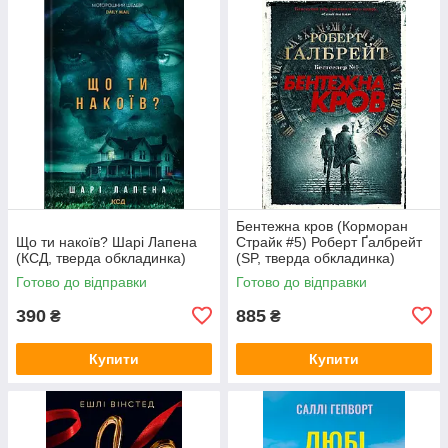
Бентежна кров (Корморан
Що ти накоїв? Шарі Лапена
Страйк #5) Роберт Ґалбрейт
(КСД, тверда обкладинка)
(SP, тверда обкладинка)
Готово до відправки
Готово до відправки
390
885
₴
₴
Купити
Купити