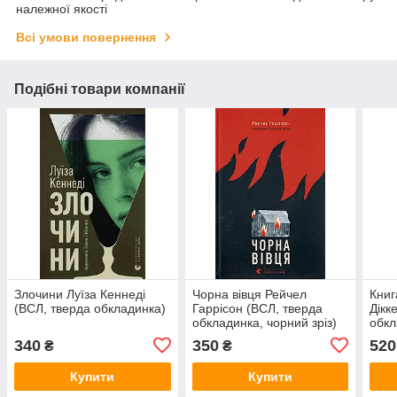
належної якості
Всі умови повернення
Подібні товари компанії
Злочини Луїза Кеннеді
Чорна вівця Рейчел
Книг
(ВСЛ, тверда обкладинка)
Гаррісон (ВСЛ, тверда
Дікк
обкладинка, чорний зріз)
обкл
340
350
520
₴
₴
Купити
Купити