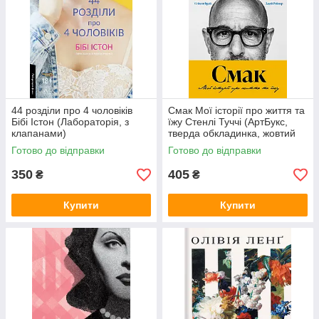
44 розділи про 4 чоловіків
Смак Мої історії про життя та
Бібі Істон (Лабораторія, з
їжу Стенлі Туччі (АртБукс,
клапанами)
тверда обкладинка, жовтий
зріз)
Готово до відправки
Готово до відправки
350
405
₴
₴
Купити
Купити