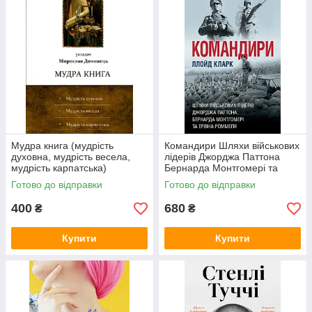
Мудра книга (мудрість
Командири Шляхи військових
духовна, мудрість весела,
лідерів Джорджа Паттона
мудрість карпатська)
Бернарда Монтгомері та
Мирослав Дочинець
Ервіна Роммеля Ллойд Кларк
Готово до відправки
Готово до відправки
(SP, тверда обкладинка)
400
680
₴
₴
Купити
Купити