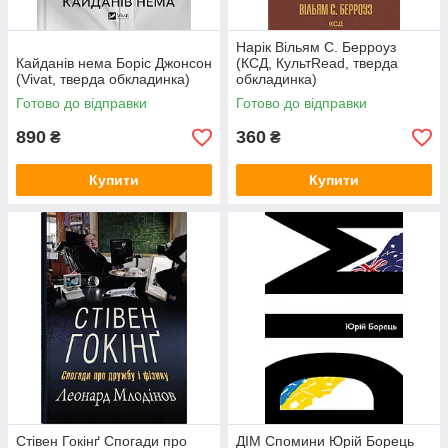
Нарік Вільям С. Берроуз
Кайданів нема Боріс Джонсон
(КСД, КультRead, тверда
(Vivat, тверда обкладинка)
обкладинка)
Готово до відправки
Готово до відправки
890
360
₴
₴
Купити
Купити
Стівен Гокінґ Спогади про
ДІМ Спомини Юрій Борець