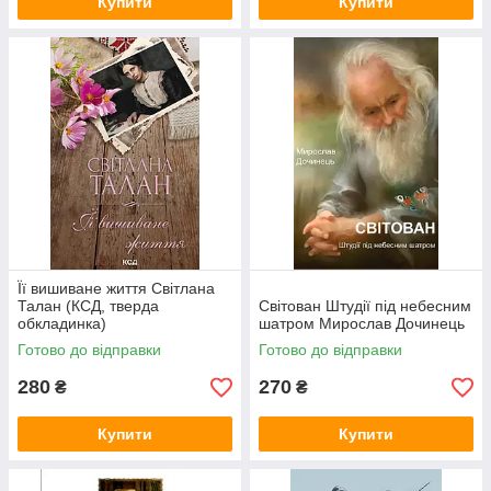
Купити
Купити
Її вишиване життя Світлана
Талан (КСД, тверда
Світован Штудії під небесним
обкладинка)
шатром Мирослав Дочинець
Готово до відправки
Готово до відправки
280
270
₴
₴
Купити
Купити