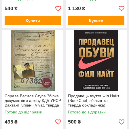
540
1 130
₴
₴
Купити
Купити
Справа Василя Стуса Збірка
Продавець взуття Філ Найт
документів з архіву КДБ УРСР
(BookChef, збільш. ф-т,
Вахтанг Кіпіані (Vivat, тверда
тверда обкладинка)
обкладинка)
Готово до відправки
Готово до відправки
495
500
₴
₴