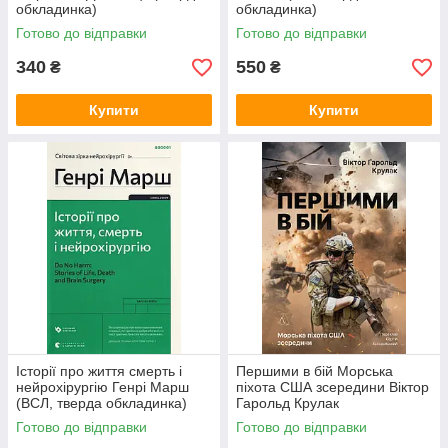
обкладинка)
обкладинка)
Готово до відправки
Готово до відправки
340
550
₴
₴
Купити
Купити
Історії про життя смерть і
Першими в бій Морська
нейрохірургію Генрі Марш
піхота США зсередини Віктор
(ВСЛ, тверда обкладинка)
Гарольд Крулак
(Лабораторія, з клапанами)
Готово до відправки
Готово до відправки