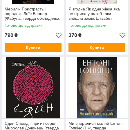
Мерилін Пристрасть і
Я згодна Як одна жінка яка
парадокс Лоїс Беннер
не вірила у шлюб таки
(Фабула, тверда обкладинка,
вийшла заміж Елізабет
збільш. ф-т)
Ґілберт (ВСЛ, тверда
Готово до відправки
Готово до відправки
обкладинка)
790
370
₴
₴
Купити
Купити
Єдин Сповіді і притчі серця
Ми впоралися малий Ентоні
Мирослав Дочинець (тверда
Гопкінс (НФ, тверда