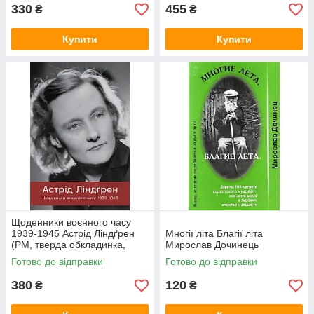
330
455
₴
₴
Купити
Купити
Щоденники воєнного часу
1939-1945 Астрід Ліндґрен
Многії літа Благії літа
(РМ, тверда обкладинка,
Мирослав Дочинець
збільш. ф-т)
Готово до відправки
Готово до відправки
380
120
₴
₴