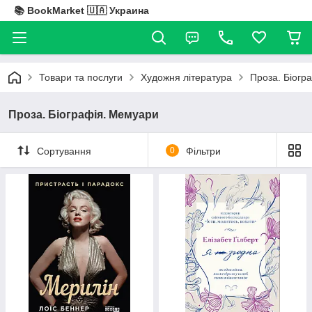
📚 BookMarket 🇺🇦 Украина
Товари та послуги
Художня література
Проза. Біогр
Проза. Біографія. Мемуари
Сортування
0
Фільтри