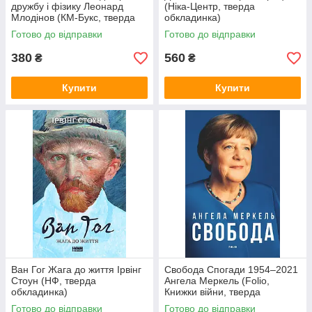
дружбу і фізику Леонард
(Ніка-Центр, тверда
Млодінов (КМ-Букс, тверда
обкладинка)
обкладинка)
Готово до відправки
Готово до відправки
380
560
₴
₴
Купити
Купити
Ван Гог Жага до життя Ірвінг
Свобода Спогади 1954–2021
Стоун (НФ, тверда
Ангела Меркель (Folio,
обкладинка)
Книжки війни, тверда
обкладинка)
Готово до відправки
Готово до відправки