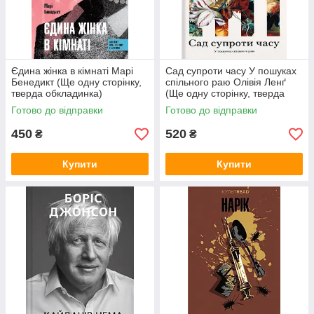
Єдина жінка в кімнаті Марі
Сад супроти часу У пошуках
Бенедикт (Ще одну сторінку,
спільного раю Олівія Ленґ
тверда обкладинка)
(Ще одну сторінку, тверда
обкладинка)
Готово до відправки
Готово до відправки
450
520
₴
₴
Купити
Купити