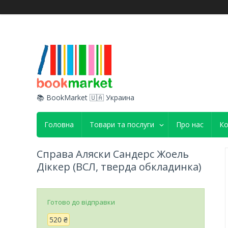
📚 BookMarket 🇺🇦 Украина
Головна
Товари та послуги
Про нас
Ко
Справа Аляски Сандерс Жоель
Діккер (ВСЛ, тверда обкладинка)
Готово до відправки
520 ₴