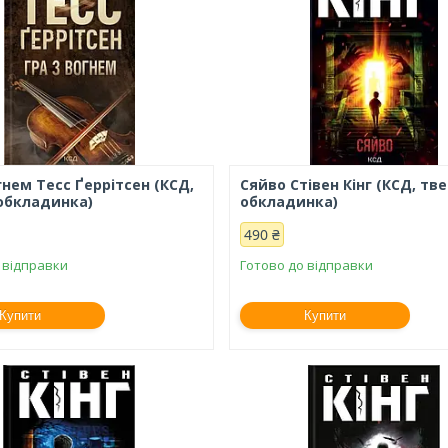
гнем Тесс Ґеррітсен (КСД,
Сяйво Стівен Кінг (КСД, тв
обкладинка)
обкладинка)
490 ₴
 відправки
Готово до відправки
Купити
Купити