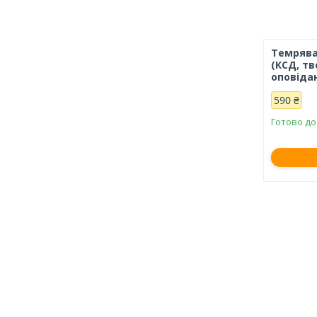
Темрява
(КСД, т
оповіда
590 ₴
Готово до