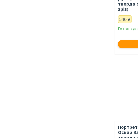
тверда 
зріз)
540 ₴
Готово до
Портрет
Оскар Ва
тверда 