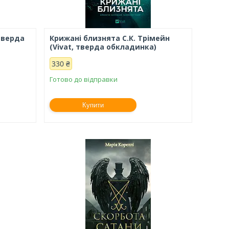
 тверда
Крижані близнята С.К. Трімейн
(Vivat, тверда обкладинка)
330 ₴
Готово до відправки
Купити