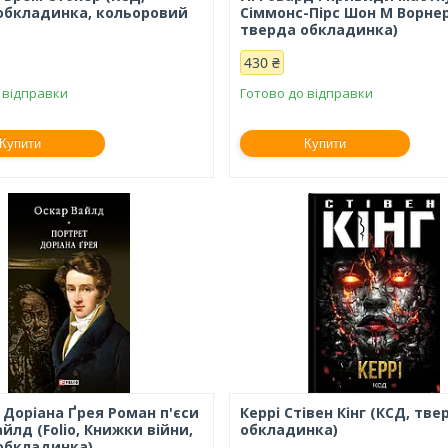
обкладинка, кольоровий
Сіммонс-Пірс Шон М Ворнер 
тверда обкладинка)
430 ₴
 відправки
Готово до відправки
Купити
Купити
 Доріана Ґрея Роман п'єси
Керрі Стівен Кінг (КСД, тве
йлд (Folio, Книжки війни,
обкладинка)
обкладинка)