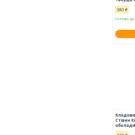
380 ₴
Готово до
Кладови
Стівен К
обклади