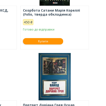
(КСД,
Скорбота Сатани Марія Кореллі
(Folio, тверда обкладинка)
450 ₴
Готово до відправки
Купити
у
Портрет Доріана Грея Оскар