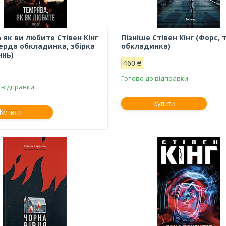
 як ви любите Стівен Кінг
Пізніше Стівен Кінг (Форс,
верда обкладинка, збірка
обкладинка)
ннь)
460 ₴
Готово до відправки
 відправки
Купити
Купити