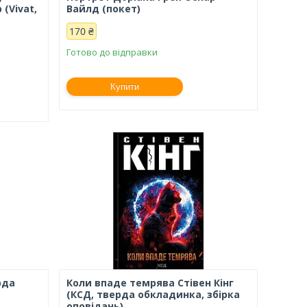
(Vivat,
Вайлд (покет)
170 ₴
Готово до відправки
Купити
рда
Коли впаде темрява Стівен Кінг
(КСД, тверда обкладинка, збірка
оповідань)