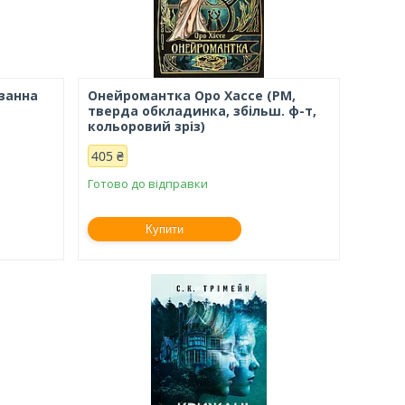
юзанна
Онейромантка Оро Хассе (РМ,
тверда обкладинка, збільш. ф-т,
кольоровий зріз)
405 ₴
Готово до відправки
Купити