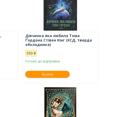
,
Дівчинка яка любила Тома
Ґордона Стівен Кінг (КСД, тверда
обкладинка)
350 ₴
Готово до відправки
Купити