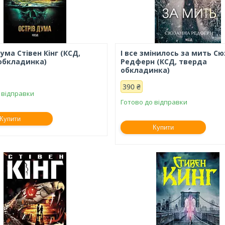
ума Стівен Кінг (КСД,
І все змінилось за мить С
обкладинка)
Редферн (КСД, тверда
обкладинка)
390 ₴
 відправки
Готово до відправки
Купити
Купити