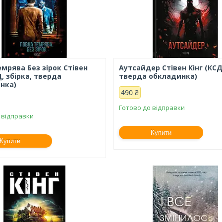
мрява Без зірок Стівен
Аутсайдер Стівен Кінг (КСД
Д, збірка, тверда
тверда обкладинка)
нка)
490 ₴
Готово до відправки
 відправки
Купити
Купити