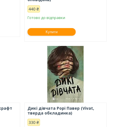
440 ₴
Готово до відправки
Купити
крафт
Дикі дівчата Рорі Павер (Vivat,
тверда обкладинка)
330 ₴