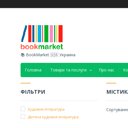
📚 BookMarket 🇺🇦 Украина
Головна
Товари та послуги
Про нас
Ко
ФІЛЬТРИ
МІСТИК
Художня література
Дитяча художня література