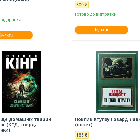
300 ₴
Готово до відправки
 відправки
Купити
Купити
ще домашніх тварин
Поклик Ктулху Говард Лав
інг (КСД, тверда
(покет)
нка)
185 ₴