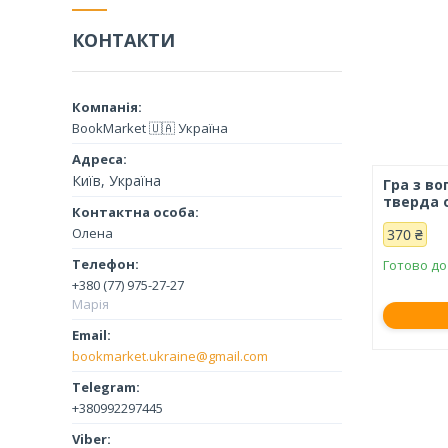
КОНТАКТИ
BookMarket 🇺🇦 Україна
Київ, Україна
Гра з во
тверда 
Олена
370 ₴
Готово до
+380 (77) 975-27-27
Марія
bookmarket.ukraine@gmail.com
+380992297445