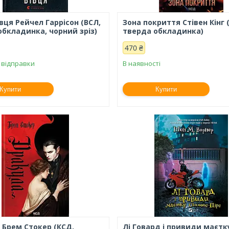
вця Рейчел Гаррісон (ВСЛ,
Зона покриття Стівен Кінг 
обкладинка, чорний зріз)
тверда обкладинка)
470 ₴
 відправки
В наявності
Купити
Купити
 Брем Стокер (КСД,
Лі Говард і привиди маєтк