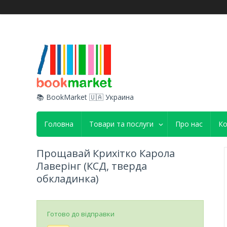
📚 BookMarket 🇺🇦 Украина
Головна
Товари та послуги
Про нас
Ко
Прощавай Крихітко Карола
Лаверінг (КСД, тверда
обкладинка)
Готово до відправки