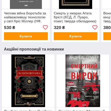
Чипова війна Боротьба за
Смерть у хмарах Аґата
Вони
найважливішу технологію
Крісті (КСД, Л. Пуаро,
кінц
у світі Кріс Міллер (НФ,
покет, тверда обкладинка)
твер
тверда обкладинка)
коль
530
320
380
₴
₴
Купити
Купити
Акційні пропозиції та новинки