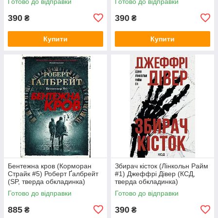
Готово до відправки
Готово до відправки
390
390
₴
₴
Купити
Купити
Бентежна кров (Корморан
Збирач кісток (Лінкольн Райм
Страйк #5) Роберт Ґалбрейт
#1) Джеффрі Дівер (КСД,
(SP, тверда обкладинка)
тверда обкладинка)
Готово до відправки
Готово до відправки
885
390
₴
₴