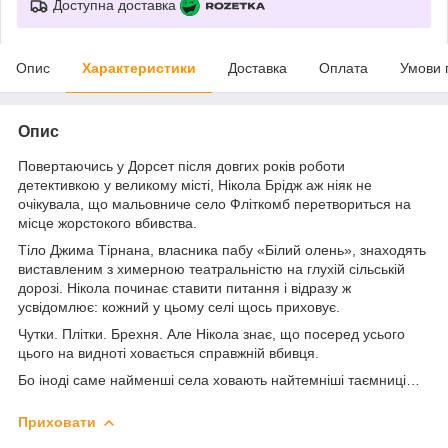
Доступна доставка
Опис
Характеристики
Доставка
Оплата
Умови 
Опис
Повертаючись у Дорсет після довгих років роботи
детективкою у великому місті, Нікола Брідж аж ніяк не
очікувала, що мальовниче село Фліткомб перетвориться на
місце жорстокого вбивства.
Тіло Джима Тірнана, власника пабу «Білий олень», знаходять
виставленим з химерною театральністю на глухій сільській
дорозі. Нікола починає ставити питання і відразу ж
усвідомлює: кожний у цьому селі щось приховує.
Чутки. Плітки. Брехня. Але Нікола знає, що посеред усього
цього на видноті ховається справжній вбивця.
Бо іноді саме найменші села ховають найтемніші таємниці…
Приховати