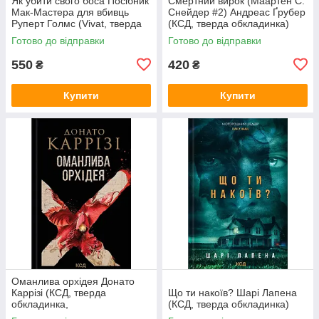
Як убити свого боса Посібник
Смертний вирок (Маартен С.
Мак-Мастера для вбивць
Снейдер #2) Андреас Ґрубер
Руперт Голмс (Vivat, тверда
(КСД, тверда обкладинка)
обкладинка, чорний зріз)
Готово до відправки
Готово до відправки
550
420
₴
₴
Купити
Купити
Оманлива орхідея Донато
Каррізі (КСД, тверда
Що ти накоїв? Шарі Лапена
обкладинка,
(КСД, тверда обкладинка)
суперобкладинка)