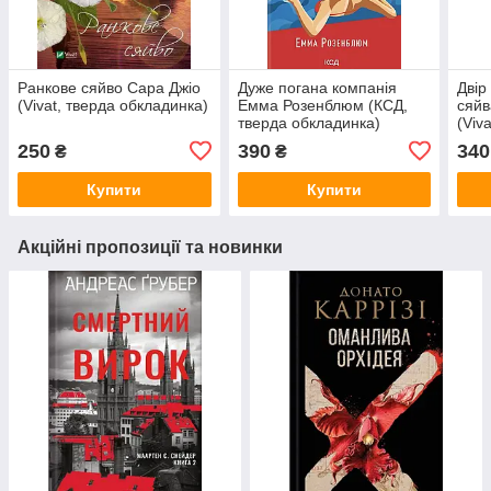
Ранкове сяйво Сара Джіо
Дуже погана компанія
Двір
(Vivat, тверда обкладинка)
Емма Розенблюм (КСД,
сяйв
тверда обкладинка)
(Viv
250
390
340
₴
₴
Купити
Купити
Акційні пропозиції та новинки