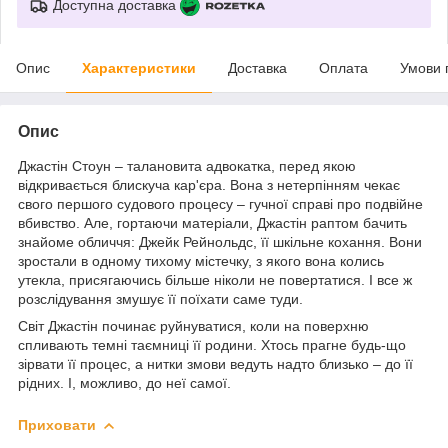
Доступна доставка
Опис
Характеристики
Доставка
Оплата
Умови 
Опис
Джастін Стоун – талановита адвокатка, перед якою
відкривається блискуча кар'єра. Вона з нетерпінням чекає
свого першого судового процесу – гучної справі про подвійне
вбивство. Але, гортаючи матеріали, Джастін раптом бачить
знайоме обличчя: Джейк Рейнольдс, її шкільне кохання. Вони
зростали в одному тихому містечку, з якого вона колись
утекла, присягаючись більше ніколи не повертатися. І все ж
розслідування змушує її поїхати саме туди.
Світ Джастін починає руйнуватися, коли на поверхню
спливають темні таємниці її родини. Хтось прагне будь-що
зірвати її процес, а нитки змови ведуть надто близько – до її
рідних. І, можливо, до неї самої.
Приховати