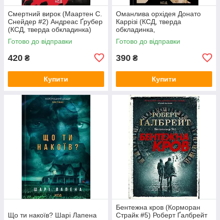
Смертний вирок (Маартен С.
Оманлива орхідея Донато
Снейдер #2) Андреас Ґрубер
Каррізі (КСД, тверда
(КСД, тверда обкладинка)
обкладинка,
суперобкладинка)
Готово до відправки
Готово до відправки
420
390
₴
₴
Купити
Купити
Бентежна кров (Корморан
Що ти накоїв? Шарі Лапена
Страйк #5) Роберт Ґалбрейт