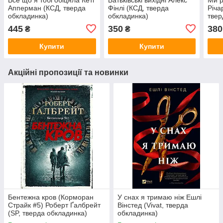
Апперман (КСД, тверда
Фінлі (КСД, тверда
Річа
обкладинка)
обкладинка)
твер
445
350
380
₴
₴
Купити
Купити
Акційні пропозиції та новинки
Бентежна кров (Корморан
У снах я тримаю ніж Ешлі
Страйк #5) Роберт Ґалбрейт
Вінстед (Vivat, тверда
(SP, тверда обкладинка)
обкладинка)