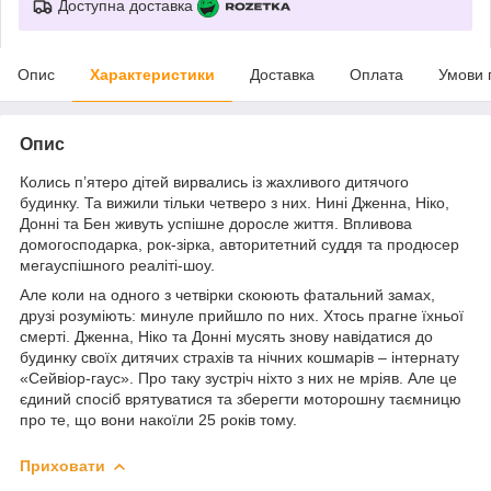
Доступна доставка
Опис
Характеристики
Доставка
Оплата
Умови 
Опис
Колись п’ятеро дітей вирвались із жахливого дитячого
будинку. Та вижили тільки четверо з них. Нині Дженна, Ніко,
Донні та Бен живуть успішне доросле життя. Впливова
домогосподарка, рок-зірка, авторитетний суддя та продюсер
мегауспішного реаліті-шоу.
Але коли на одного з четвірки скоюють фатальний замах,
друзі розуміють: минуле прийшло по них. Хтось прагне їхньої
смерті. Дженна, Ніко та Донні мусять знову навідатися до
будинку своїх дитячих страхів та нічних кошмарів – інтернату
«Сейвіор-гаус». Про таку зустріч ніхто з них не мріяв. Але це
єдиний спосіб врятуватися та зберегти моторошну таємницю
про те, що вони накоїли 25 років тому.
Приховати