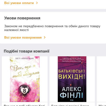
Всі умови оплати
Умови повернення
Законом не передбачено повернення та обмін даного товару
належної якості
Всі умови повернення
Подібні товари компанії
Все що я тобі обіцяла Кеті
Батьківські вихідні Алекс
Ми р