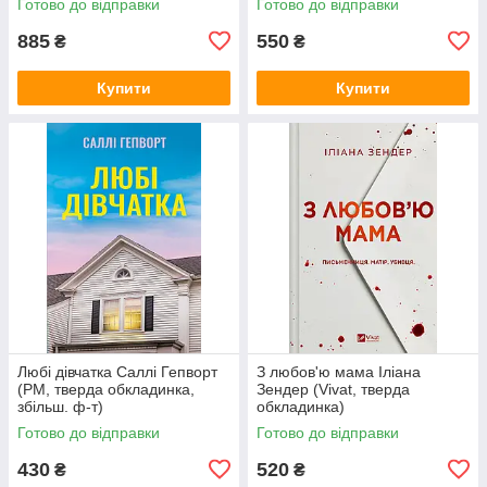
Готово до відправки
Готово до відправки
885
550
₴
₴
Купити
Купити
Любі дівчатка Саллі Гепворт
З любов'ю мама Іліана
(РМ, тверда обкладинка,
Зендер (Vivat, тверда
збільш. ф-т)
обкладинка)
Готово до відправки
Готово до відправки
430
520
₴
₴