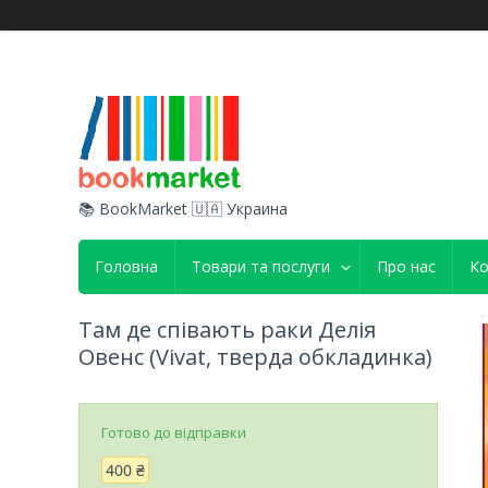
📚 BookMarket 🇺🇦 Украина
Головна
Товари та послуги
Про нас
Ко
Там де співають раки Делія
Овенс (Vivat, тверда обкладинка)
Готово до відправки
400 ₴