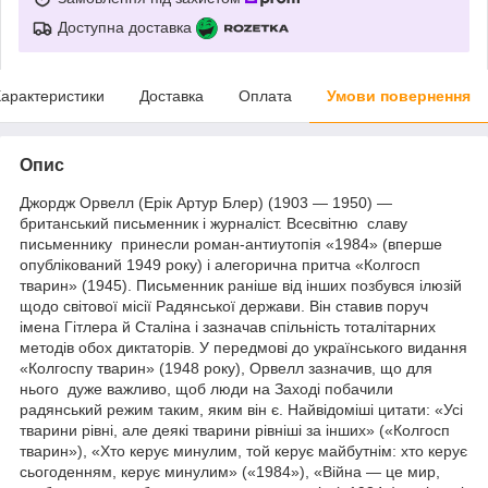
Доступна доставка
арактеристики
Доставка
Оплата
Умови повернення
Опис
Джордж Орвелл (Ерік Артур Блер) (1903 — 1950) —
британський письменник і журналіст. Всесвітню славу
письменнику принесли роман-антиутопія «1984» (вперше
опублікований 1949 року) і алегорична притча «Колгосп
тварин» (1945). Письменник раніше від інших позбувся ілюзій
щодо світової місії Радянської держави. Він ставив поруч
імена Гітлера й Сталіна і зазначав спільність тоталітарних
методів обох диктаторів. У передмові до українського видання
«Колгоспу тварин» (1948 року), Орвелл зазначив, що для
нього дуже важливо, щоб люди на Заході побачили
радянський режим таким, яким він є. Найвідоміші цитати: «Усі
тварини рівні, але деякі тварини рівніші за інших» («Колгосп
тварин»), «Хто керує минулим, той керує майбутнім: хто керує
сьогоденням, керує минулим» («1984»), «Війна — це мир,