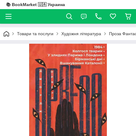
📚 BookMarket 🇺🇦 Украина
Товари та послуги
Художня література
Проза Фантас