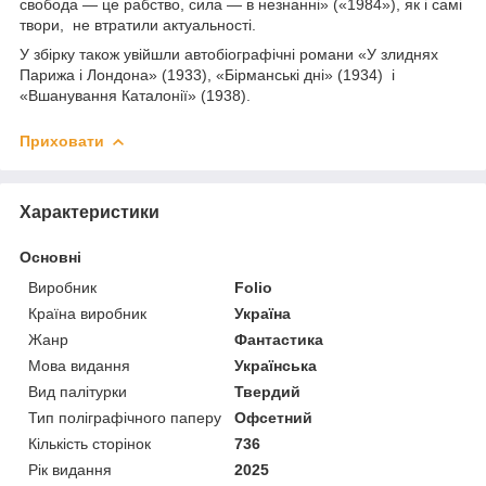
свобода — це рабство, сила — в незнанні» («1984»), як і самі
твори, не втратили актуальності.
У збірку також увійшли автобіографічні романи «У злиднях
Парижа і Лондона» (1933), «Бірманські дні» (1934) і
«Вшанування Каталонії» (1938).
Приховати
Характеристики
Основні
Виробник
Folio
Країна виробник
Україна
Жанр
Фантастика
Мова видання
Українська
Вид палітурки
Твердий
Тип поліграфічного паперу
Офсетний
Кількість сторінок
736
Рік видання
2025