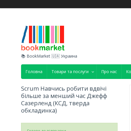
📚 BookMarket 🇺🇦 Украина
Головна
Товари та послуги
Про нас
Ко
Scrum Навчись робити вдвічі
більше за менший час Джефф
Сазерленд (КСД, тверда
обкладинка)
Готово до відправки