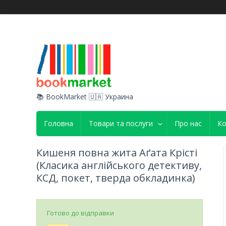
📚 BookMarket 🇺🇦 Украина
Головна
Товари та послуги
Про нас
Ко
Кишеня повна жита Аґата Крісті
(Класика англійського детективу,
КСД, покет, тверда обкладинка)
Готово до відправки