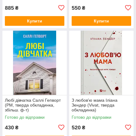
885
550
₴
₴
Купити
Купити
Любі дівчатка Саллі Гепворт
З любов'ю мама Іліана
(РМ, тверда обкладинка,
Зендер (Vivat, тверда
збільш. ф-т)
обкладинка)
Готово до відправки
Готово до відправки
430
520
₴
₴