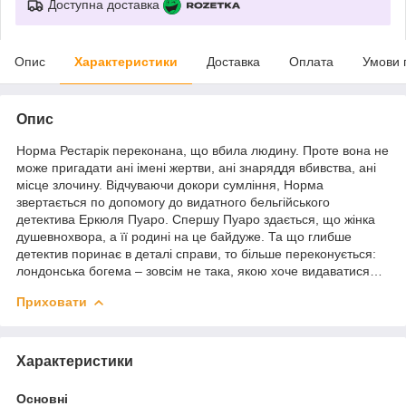
Доступна доставка
Опис
Характеристики
Доставка
Оплата
Умови 
Опис
Норма Рестарік переконана, що вбила людину. Проте вона не
може пригадати ані імені жертви, ані знаряддя вбивства, ані
місце злочину. Відчуваючи докори сумління, Норма
звертається по допомогу до видатного бельгійського
детектива Еркюля Пуаро. Спершу Пуаро здається, що жінка
душевнохвора, а її родині на це байдуже. Та що глибше
детектив поринає в деталі справи, то більше переконується:
лондонська богема – зовсім не така, якою хоче видаватися…
Приховати
Характеристики
Основні