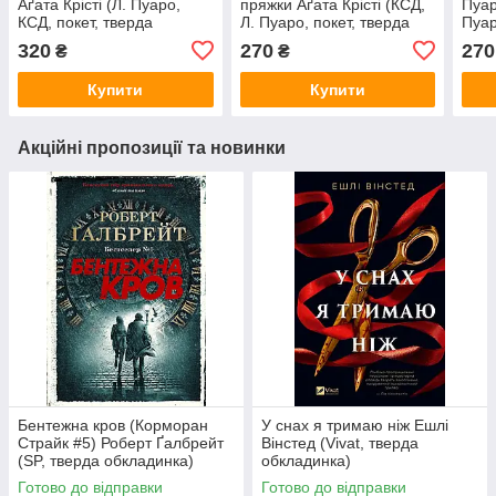
Аґата Крісті (Л. Пуаро,
пряжки Аґата Крісті (КСД,
Пуар
КСД, покет, тверда
Л. Пуаро, покет, тверда
Пуар
обкладинка)
обкладинка)
обкл
320
270
270
₴
₴
Купити
Купити
Акційні пропозиції та новинки
Бентежна кров (Корморан
У снах я тримаю ніж Ешлі
Страйк #5) Роберт Ґалбрейт
Вінстед (Vivat, тверда
(SP, тверда обкладинка)
обкладинка)
Готово до відправки
Готово до відправки