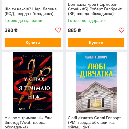
Бентежна кров (Корморан
Що ти накоїв? Шарі Лапена
Страйк #5) Роберт Ґалбрейт
(КСД, тверда обкладинка)
(SP, тверда обкладинка)
Готово до відправки
Готово до відправки
390
885
₴
₴
Купити
Купити
У снах я тримаю ніж Ешлі
Любі дівчатка Саллі Гепворт
Вінстед (Vivat, тверда
(РМ, тверда обкладинка,
обкладинка)
збільш. ф-т)