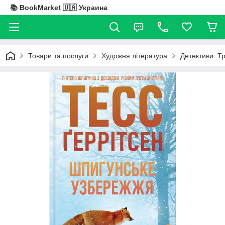
📚 BookMarket 🇺🇦 Украина
Товари та послуги
Художня література
Детективи. Т