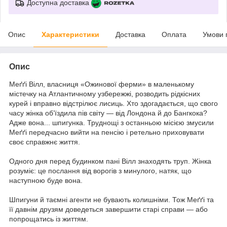
Доступна доставка
Опис
Характеристики
Доставка
Оплата
Умови 
Опис
Меґґі Вілл, власниця «Ожинової ферми» в маленькому
містечку на Атлантичному узбережжі, розводить рідкісних
курей і вправно відстрілює лисиць. Хто здогадається, що свого
часу жінка об’їздила пів світу — від Лондона й до Бангкока?
Адже вона... шпигунка. Труднощі з останньою місією змусили
Меґґі передчасно вийти на пенсію і ретельно приховувати
своє справжнє життя.
Одного дня перед будинком пані Вілл знаходять труп. Жінка
розуміє: це послання від ворогів з минулого, натяк, що
наступною буде вона.
Шпигуни й таємні агенти не бувають колишніми. Тож Меґґі та
її давнім друзям доведеться завершити старі справи — або
попрощатись із життям.