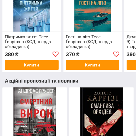
Підтримка життя Тесс
Гості на літо Тесс
Дівч
Ґеррітсен (КСД, тверда
Ґеррітсен (КСД, тверда
9) Т
обкладинка)
обкладинка)
твер
380
370
390
₴
₴
Купити
Купити
Акційні пропозиції та новинки