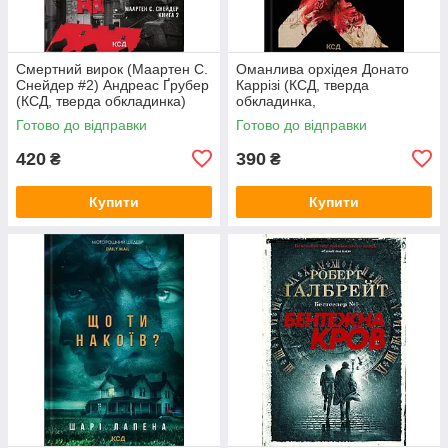
Смертний вирок (Маартен С.
Оманлива орхідея Донато
Снейдер #2) Андреас Ґрубер
Каррізі (КСД, тверда
(КСД, тверда обкладинка)
обкладинка,
суперобкладинка)
Готово до відправки
Готово до відправки
420
390
₴
₴
Купити
Купити