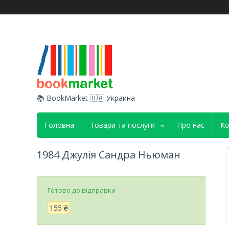
📚 BookMarket 🇺🇦 Украина
Головна
Товари та послуги
Про нас
Ко
1984 Джулія Сандра Ньюман
Готово до відправки
155 ₴