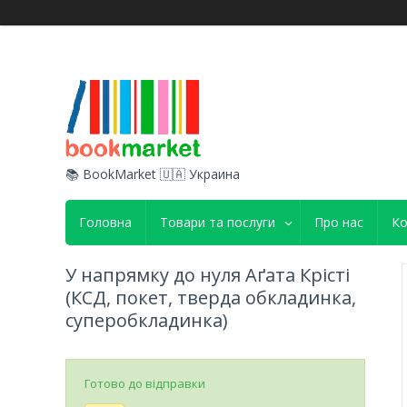
📚 BookMarket 🇺🇦 Украина
Головна
Товари та послуги
Про нас
Ко
У напрямку до нуля Аґата Крісті
(КСД, покет, тверда обкладинка,
суперобкладинка)
Готово до відправки