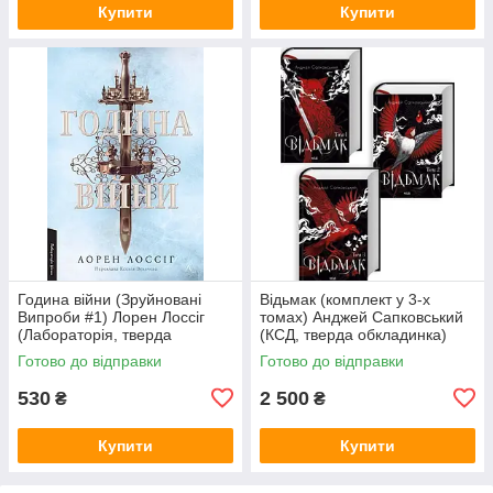
Купити
Купити
Година війни (Зруйновані
Відьмак (комплект у 3-х
Випроби #1) Лорен Лоссіг
томах) Анджей Сапковський
(Лабораторія, тверда
(КСД, тверда обкладинка)
обкладинка)
Готово до відправки
Готово до відправки
530
2 500
₴
₴
Купити
Купити