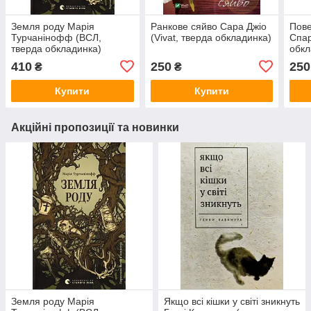
Земля роду Марія
Ранкове сяйво Сара Джіо
Пове
Турчанінофф (ВСЛ,
(Vivat, тверда обкладинка)
Спар
тверда обкладинка)
обкл
410
250
250
₴
₴
Купити
Купити
Акційні пропозиції та новинки
Земля роду Марія
Якщо всі кішки у світі зникнуть