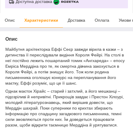
Доступна доставка
Опис
Характеристики
Доставка
Оплата
Умови 
Опис
Майбутня архітекторка Еффі Сеєр завжди вірила в казки – з
дитинства її переслідували видіння Короля Фейрі. На столі в
неї постійно лежить пошарпаний томик «Ангхареда» – епосу
Емріса Мерддіна про те, як смертна дівчина закохується в
Короля Фейрі, а потім знищує його. Тож коли родина
письменника оголошує конкурс на перепланування його
маєтку, Еффі розуміє, що це її шанс.
Однак маєток Хірайс – старий і затхлий, а його мешканці –
підозріливі й непривітні. Прикрощів завдає і Престон Хілоурі,
молодий літературознавець, який вирішив довести, що
Мерддін шахрай. Поки суперники по крихтах збирають
інформацію про спадщину загадкового письменника, темні
сили змовляються проти них. Їм доведеться працювати
разом, щоби відкрити таємницю Мерддіна й урятуватися.