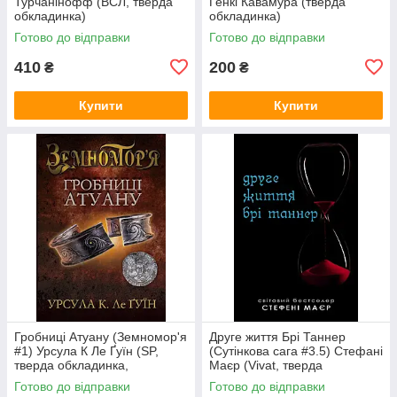
Турчанінофф (ВСЛ, тверда
Генкі Кавамура (тверда
обкладинка)
обкладинка)
Готово до відправки
Готово до відправки
410
200
₴
₴
Купити
Купити
Гробниці Атуану (Земномор'я
Друге життя Брі Таннер
#1) Урсула К Ле Ґуїн (SP,
(Сутінкова сага #3.5) Стефані
тверда обкладинка,
Маєр (Vivat, тверда
суперобкладинка))
обкладинка)
Готово до відправки
Готово до відправки