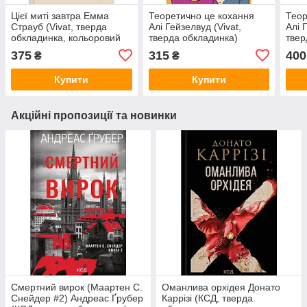
Цієї миті завтра Емма
Теоретично це кохання
Теор
Страуб (Vivat, тверда
Алі Гейзелвуд (Vivat,
Алі 
обкладинка, кольоровий
тверда обкладинка)
твер
зріз)
коль
375
315
400
₴
₴
Купити
Купити
Акційні пропозиції та новинки
Смертний вирок (Маартен С.
Оманлива орхідея Донато
Снейдер #2) Андреас Ґрубер
Каррізі (КСД, тверда