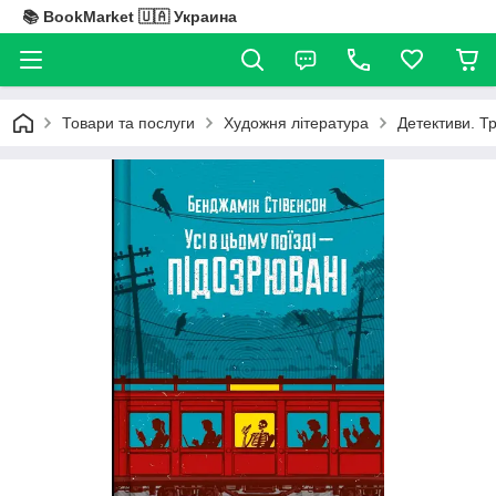
📚 BookMarket 🇺🇦 Украина
Товари та послуги
Художня література
Детективи. Т