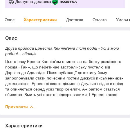
Доступна доставка
Опис
Характеристики
Доставка
Оплата
Умови 
Опис
Друга пригода Ернеста Кеннінґема після подій «Усі в моїй
родині – вбивці»
Цього разу Ернест Каннінґем опиниться на борту розкішного
поїзда «Ган», що перетинає австралійську пустелю від
Дарвіна до Аделаїди. Після публікації детективу йому
запропонували стати почесним гостем дискусії письменників-
детективістів. Ернест зі своєю дівчиною Джульєтт сідає в поїзд
та опиняється серед усієї творчої еліти. Аж раптом стається
вбивство. Вмить усі стають підозрюваними. І Ернест також.
Приховати
Характеристики