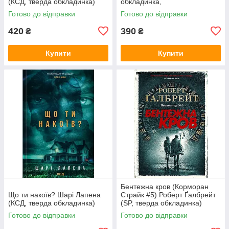
(КСД, тверда обкладинка)
обкладинка,
суперобкладинка)
Готово до відправки
Готово до відправки
420
390
₴
₴
Купити
Купити
Бентежна кров (Корморан
Що ти накоїв? Шарі Лапена
Страйк #5) Роберт Ґалбрейт
(КСД, тверда обкладинка)
(SP, тверда обкладинка)
Готово до відправки
Готово до відправки