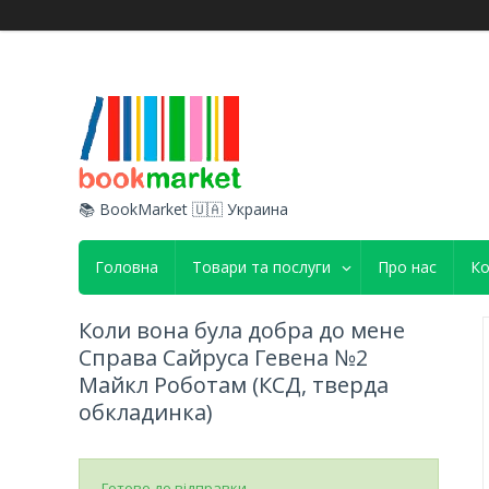
📚 BookMarket 🇺🇦 Украина
Головна
Товари та послуги
Про нас
Ко
Коли вона була добра до мене
Справа Сайруса Гевена №2
Майкл Роботам (КСД, тверда
обкладинка)
Готово до відправки