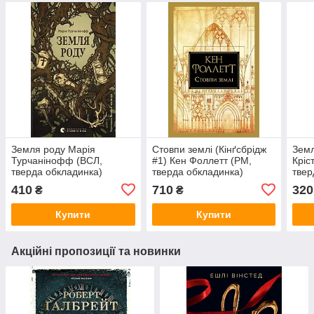
Земля роду Марія
Стовпи землі (Кінґсбрідж
Земл
Турчанінофф (ВСЛ,
#1) Кен Фоллетт (РМ,
Кріс
тверда обкладинка)
тверда обкладинка)
твер
410
710
320
₴
₴
Купити
Купити
Акційні пропозиції та новинки