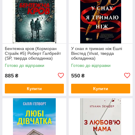
Бентежна кров (Корморан
У снах я тримаю ніж Ешлі
Страйк #5) Роберт Ґалбрейт
Вінстед (Vivat, тверда
(SP, тверда обкладинка)
обкладинка)
Готово до відправки
Готово до відправки
885
550
₴
₴
Купити
Купити