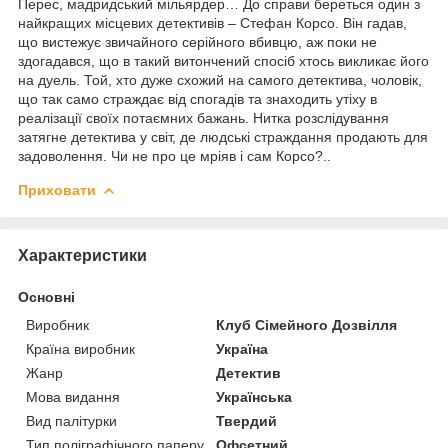
Перес, мадридський мільярдер… До справи береться один з
найкращих місцевих детективів – Стефан Корсо. Він гадав,
що вистежує звичайного серійного вбивцю, аж поки не
здогадався, що в такий витончений спосіб хтось викликає його
на дуель. Той, хто дуже схожий на самого детектива, чоловік,
що так само страждає від спогадів та знаходить утіху в
реалізації своїх потаємних бажань. Нитка розслідування
затягне детектива у світ, де людські страждання продають для
задоволення. Чи не про це мріяв і сам Корсо?..
Приховати
Характеристики
Основні
Виробник
Клуб Сімейного Дозвілля
Країна виробник
Україна
Жанр
Детектив
Мова видання
Українська
Вид палітурки
Твердий
Тип поліграфічного паперу
Офсетний