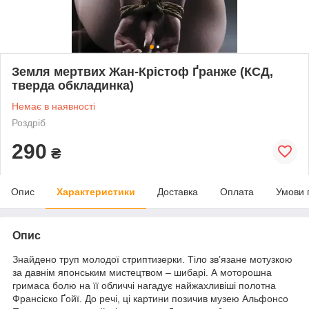
Земля мертвих Жан-Крістоф Ґранже (КСД,
тверда обкладинка)
Немає в наявності
Роздріб
290
₴
Опис
Характеристики
Доставка
Оплата
Умови 
Опис
Знайдено труп молодої стриптизерки. Тіло зв’язане мотузкою
за давнім японським мистецтвом – шибарі. А моторошна
гримаса болю на її обличчі нагадує найжахливіші полотна
Франсіско Ґойї. До речі, ці картини позичив музею Альфонсо