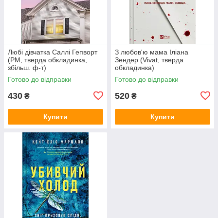
Любі дівчатка Саллі Гепворт
З любов'ю мама Іліана
(РМ, тверда обкладинка,
Зендер (Vivat, тверда
збільш. ф-т)
обкладинка)
Готово до відправки
Готово до відправки
430
520
₴
₴
Купити
Купити