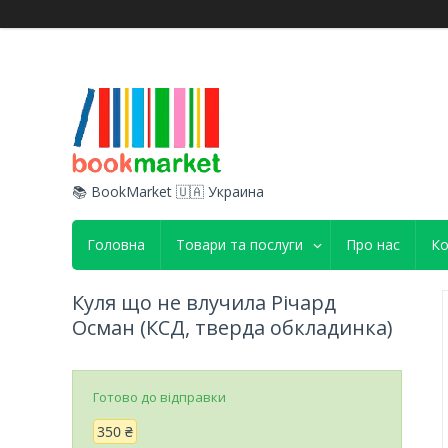
📚 BookMarket 🇺🇦 Украина
Головна
Товари та послуги
Про нас
Ко
Куля що не влучила Річард
Осман (КСД, тверда обкладинка)
Готово до відправки
350 ₴