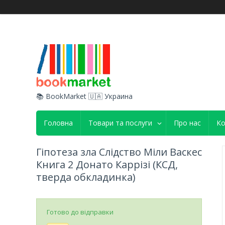
📚 BookMarket 🇺🇦 Украина
Головна
Товари та послуги
Про нас
Ко
Гіпотеза зла Слідство Міли Васкес
Книга 2 Донато Каррізі (КСД,
тверда обкладинка)
Готово до відправки