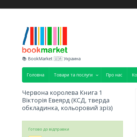
📚 BookMarket 🇺🇦 Украина
Головна
Товари та послуги
Про нас
Ко
Червона королева Книга 1
Вікторія Евеярд (КСД, тверда
обкладинка, кольоровий зріз)
Готово до відправки