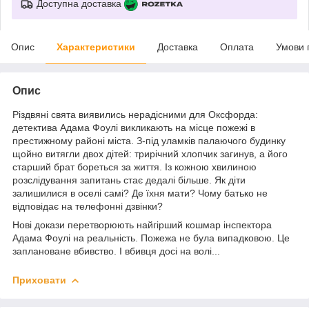
Доступна доставка
Опис
Характеристики
Доставка
Оплата
Умови 
Опис
Різдвяні свята виявились нерадісними для Оксфорда:
детектива Адама Фоулі викликають на місце пожежі в
престижному районі міста. З-під уламків палаючого будинку
щойно витягли двох дітей: трирічний хлопчик загинув, а його
старший брат бореться за життя. Із кожною хвилиною
розслідування запитань стає дедалі більше. Як діти
залишилися в оселі самі? Де їхня мати? Чому батько не
відповідає на телефонні дзвінки?
Нові докази перетворюють найгірший кошмар інспектора
Адама Фоулі на реальність. Пожежа не була випадковою. Це
заплановане вбивство. І вбивця досі на волі...
Приховати