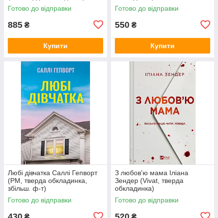
Готово до відправки
Готово до відправки
885
550
₴
₴
Купити
Купити
Любі дівчатка Саллі Гепворт
З любов'ю мама Іліана
(РМ, тверда обкладинка,
Зендер (Vivat, тверда
збільш. ф-т)
обкладинка)
Готово до відправки
Готово до відправки
430
520
₴
₴