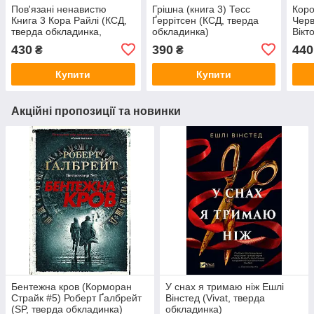
Пов'язані ненавистю
Грішна (книга 3) Тесс
Коро
Книга 3 Кора Райлі (КСД,
Ґеррітсен (КСД, тверда
Черв
тверда обкладинка,
обкладинка)
Вікт
червоний зріз)
твер
430
390
440
₴
₴
коль
Купити
Купити
Акційні пропозиції та новинки
Бентежна кров (Корморан
У снах я тримаю ніж Ешлі
Страйк #5) Роберт Ґалбрейт
Вінстед (Vivat, тверда
(SP, тверда обкладинка)
обкладинка)