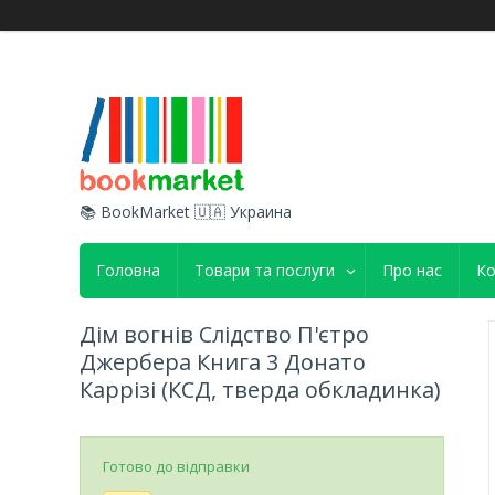
📚 BookMarket 🇺🇦 Украина
Головна
Товари та послуги
Про нас
Ко
Дім вогнів Слідство П'єтро
Джербера Книга 3 Донато
Каррізі (КСД, тверда обкладинка)
Готово до відправки