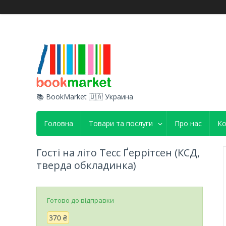
📚 BookMarket 🇺🇦 Украина
Головна
Товари та послуги
Про нас
Ко
Гості на літо Тесс Ґеррітсен (КСД,
тверда обкладинка)
Готово до відправки
370 ₴