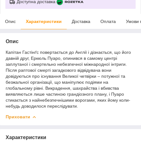
Доступна доставка
Опис
Характеристики
Доставка
Оплата
Умови 
Опис
Капітан Гастінґс повертається до Англії і дізнається, що його
давній друг, Еркюль Пуаро, опинився в самому центрі
заплутаної і смертельно небезпечної міжнародної інтриги.
Після раптової смерті загадкового відвідувача вони
довідуються про існування Великої четвірки – потужної та
безжальної організації, що маніпулює подіями на
глобальному рівні. Викрадення, шахрайства і вбивства
виявляються лише частиною грандіозного плану, і Пуаро
стикається з найнебезпечнішими ворогами, яких йому коли-
небудь доводилося переслідувати.
Приховати
Характеристики