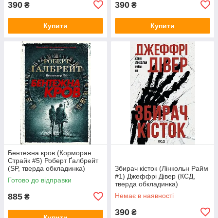
390
390
₴
₴
Купити
Купити
Бентежна кров (Корморан
Страйк #5) Роберт Ґалбрейт
(SP, тверда обкладинка)
Збирач кісток (Лінкольн Райм
#1) Джеффрі Дівер (КСД,
Готово до відправки
тверда обкладинка)
885
Немає в наявності
₴
390
₴
Купити