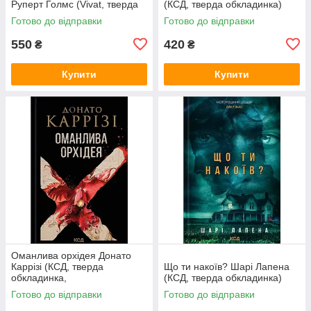
Руперт Голмс (Vivat, тверда
(КСД, тверда обкладинка)
обкладинка, чорний зріз)
Готово до відправки
Готово до відправки
550
420
₴
₴
Купити
Купити
Оманлива орхідея Донато
Каррізі (КСД, тверда
Що ти накоїв? Шарі Лапена
обкладинка,
(КСД, тверда обкладинка)
суперобкладинка)
Готово до відправки
Готово до відправки