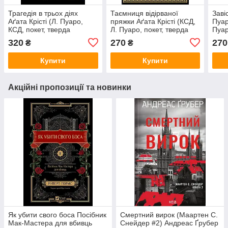
Трагедія в трьох діях
Таємниця відірваної
Заві
Аґата Крісті (Л. Пуаро,
пряжки Аґата Крісті (КСД,
Пуар
КСД, покет, тверда
Л. Пуаро, покет, тверда
Пуар
обкладинка)
обкладинка)
обкл
320
270
270
₴
₴
Купити
Купити
Акційні пропозиції та новинки
Як убити свого боса Посібник
Смертний вирок (Маартен С.
Мак-Мастера для вбивць
Снейдер #2) Андреас Ґрубер