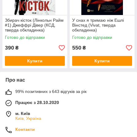
Збирач кісток (Лінкольн Райм
У снах я тримаю ніж Ешлі
#1) Джеффрі Дівер (КСД,
Вінстед (Vivat, тверда
тверда обкладинка)
обкладинка)
Готово до відправки
Готово до відправки
390
550
₴
₴
Купити
Купити
Про нас
99% позитивних з 643 відгуків за рік
Працює з 28.10.2020
м. Київ
Київ, Україна
Контакти