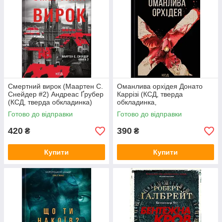
Смертний вирок (Маартен С.
Оманлива орхідея Донато
Снейдер #2) Андреас Ґрубер
Каррізі (КСД, тверда
(КСД, тверда обкладинка)
обкладинка,
суперобкладинка)
Готово до відправки
Готово до відправки
420
390
₴
₴
Купити
Купити