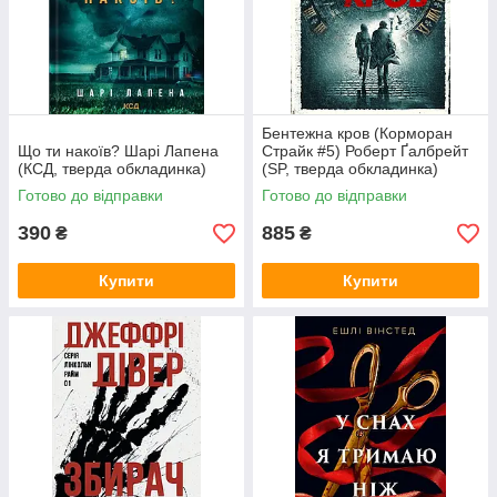
Бентежна кров (Корморан
Що ти накоїв? Шарі Лапена
Страйк #5) Роберт Ґалбрейт
(КСД, тверда обкладинка)
(SP, тверда обкладинка)
Готово до відправки
Готово до відправки
390
885
₴
₴
Купити
Купити