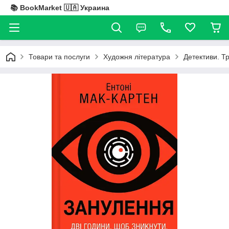
📚 BookMarket 🇺🇦 Украина
Товари та послуги
Художня література
Детективи. Т