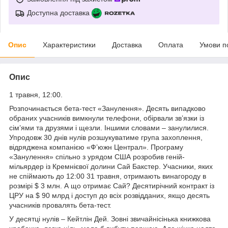
Доступна доставка
Опис
Характеристики
Доставка
Оплата
Умови п
Опис
1 травня, 12:00.
Розпочинається бета-тест «Занулення». Десять випадково
обраних учасників вимкнули телефони, обірвали зв’язки із
сім’ями та друзями і щезли. Іншими словами – занулилися.
Упродовж 30 днів нулів розшукуватиме група захоплення,
відряджена компанією «Ф’южн Централ». Програму
«Занулення» спільно з урядом США розробив геній-
мільярдер із Кремнієвої долини Сай Бакстер. Учасники, яких
не спіймають до 12:00 31 травня, отримають винагороду в
розмірі $ 3 млн. А що отримає Сай? Десятирічний контракт із
ЦРУ на $ 90 млрд і доступ до всіх розвідданих, якщо десять
учасників провалять бета-тест.
У десятці нулів – Кейтлін Дей. Зовні звичайнісінька книжкова