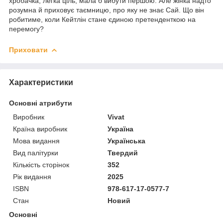
хробачка, легка ціль, мала б вибути першою. Але жінка надто
розумна й приховує таємницю, про яку не знає Сай. Що він
робитиме, коли Кейтлін стане єдиною претенденткою на
перемогу?
Приховати
Характеристики
Основні атрибути
Виробник
Vivat
Країна виробник
Україна
Мова видання
Українська
Вид палітурки
Твердий
Кількість сторінок
352
Рік видання
2025
ISBN
978-617-17-0577-7
Стан
Новий
Основні