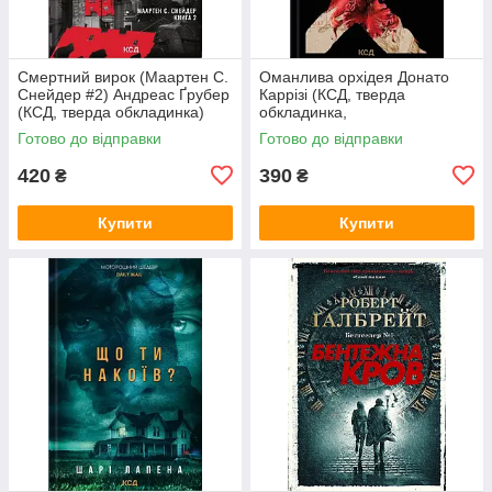
Смертний вирок (Маартен С.
Оманлива орхідея Донато
Снейдер #2) Андреас Ґрубер
Каррізі (КСД, тверда
(КСД, тверда обкладинка)
обкладинка,
суперобкладинка)
Готово до відправки
Готово до відправки
420
390
₴
₴
Купити
Купити