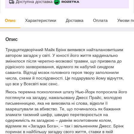
Доступна доставка
Опис
Характеристики
Доставка
Оплата
Умови п
Опис
Тридцятидворічний Майк Брінк виявився найталановитішим
автором загадок у світі. У юності його життя кардинально
змінилося після черепно-мозкової травми, що призвела до
рідкісного захворювання, відомого як набутий синдром
саванта. Відтоді мозок головного героя твору заполонили
числа, схеми й послідовності. Це подарувало йому відчуття,
що все у Всесвіті має сенс.
Якось тюремна психологиня штату Нью-Йорк попросила його
поглянути на загадку, намальовану Джесс Прайс, молодою
письменницею, яка не вимовила ні слова, відколи її
заарештували за вбивство. Те, що починалось як бажання
зламати таємний шифр, швидко перетворюється на
одержимість як загадкою – давнім молитовним колом,
відомим як «Загадка Бога», – так і звільненням Джесс. Брінк
поринає в найбільшу загадку свого життя, ставки в якій