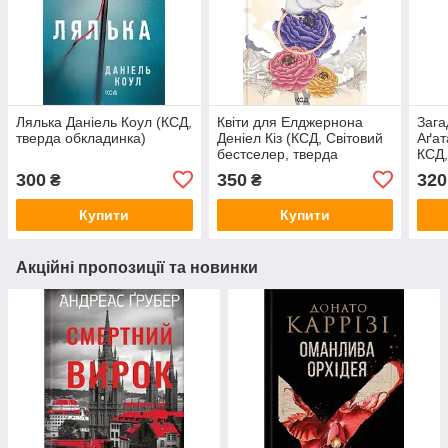
Лялька Даніель Коул (КСД,
Квіти для Елджернона
Зага
тверда обкладинка)
Деніел Кіз (КСД, Світовий
Аґат
бестселер, тверда
КСД,
обкладинка)
обкл
300
350
320
₴
₴
Купити
Купити
Акційні пропозиції та новинки