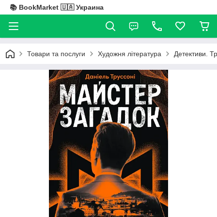
📚 BookMarket 🇺🇦 Украина
Товари та послуги
Художня література
Детективи. Т