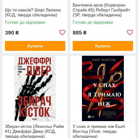
Бентежна кров (Корморан
Що ти накоїв? Шарі Лапена
Страйк #5) Роберт Ґалбрейт
(КСД, тверда обкладинка)
(SP, тверда обкладинка)
Готово до відправки
Готово до відправки
390
885
₴
₴
Купити
Купити
Збирач кісток (Лінкольн Райм
У снах я тримаю ніж Ешлі
#1) Джеффрі Дівер (КСД,
Вінстед (Vivat, тверда
тверда обкладинка)
обкладинка)