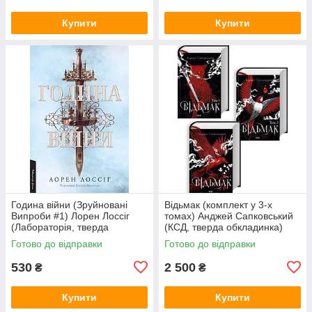
Купити
Купити
Година війни (Зруйновані
Відьмак (комплект у 3-х
Випроби #1) Лорен Лоссіг
томах) Анджей Сапковський
(Лабораторія, тверда
(КСД, тверда обкладинка)
обкладинка)
Готово до відправки
Готово до відправки
530
2 500
₴
₴
Купити
Купити