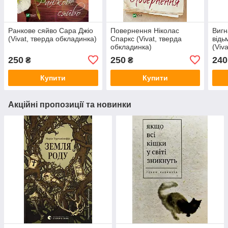
Ранкове сяйво Сара Джіо
Повернення Ніколас
Вигн
(Vivat, тверда обкладинка)
Спаркс (Vivat, тверда
відь
обкладинка)
(Viv
250
250
240
₴
₴
Купити
Купити
Акційні пропозиції та новинки