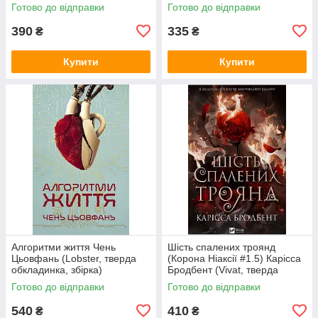
суперобкладинка))
обкладинка)
Готово до відправки
Готово до відправки
390
335
₴
₴
Купити
Купити
Алгоритми життя Чень
Шість спалених троянд
Цьовфань (Lobster, тверда
(Корона Ніаксії #1.5) Карісса
обкладинка, збірка)
Бродбент (Vivat, тверда
обкладинка, кольоровий зріз,
Готово до відправки
Готово до відправки
суперобкладинка)
540
410
₴
₴