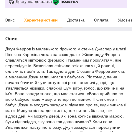
Доступна доставка
Опис
Характеристики
Доставка
Оплата
Умови 
Опис
Джун Ферров із маленького гірського містечка Джаспер у штаті
Північна Кароліна чекає на свою долю. Жінки роду Ферров
славляться квітковою фермою і таємничим прокляттям, яке
переслідує їх. Божевілля спіткало всіх жінок у цій родині,
скільки їх пам’ятали. Так одного дня Сюзанна Ферров зникла,
а маленька Джун залишилася з бабусею. Рік тому дівчина
почала бачити й чути нетутешні речі: таємничі двері, що
з’являються нізвідки, слабкий шум вітру, голос, що кличе її на
ім’я. Вона завжди знала, що має статися. «Воно прийшло по
мою бабусю, мою маму, а тепер і по мене». Після смерті
бабусі Джун знаходить загадкові підказки про те, куди зникла її
мати. Минуло кілька десятиліть, тож питань більше, ніж
відповідей. Чи можуть двері, які вона колись вважала марою,
бути відповіддю, яку вона так довго шукала? Коли вони
з’являються наступного разу, Джун зважується переступити