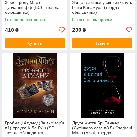
Земля роду Марія
Якщо всі кішки у світі зникнуть
Турчанінофф (ВСЛ, тверда
Генкі Кавамура (тверда
обкладинка)
обкладинка)
Готово до відправки
Готово до відправки
410
200
₴
₴
Купити
Купити
Гробниці Атуану (Земномор'я
Друге життя Брі Таннер
#1) Урсула К Ле Ґуїн (SP,
(Сутінкова сага #3.5) Стефані
тверда обкладинка,
Маєр (Vivat, тверда