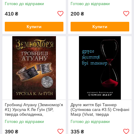
Готово до відправки
Готово до відправки
410
200
₴
₴
Купити
Купити
Гробниці Атуану (Земномор'я
Друге життя Брі Таннер
#1) Урсула К Ле Ґуїн (SP,
(Сутінкова сага #3.5) Стефані
тверда обкладинка,
Маєр (Vivat, тверда
суперобкладинка))
обкладинка)
Готово до відправки
Готово до відправки
390
335
₴
₴