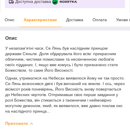
Доступна доставка
Опис
Характеристики
Доставка
Оплата
Умови 
Опис
У незапам'ятні часи, Се Лянь був наслідним принцом
держави Сяньле. Доля обдарувала його всім: прекрасним
обличчям, чистими помислами та нескінченною любов'ю
своїх підданих. І, якщо вже комусь і було призначено стати
Божеством, то саме Його Високості.
Однак, утриматися на Небесах виявилося йому не так просто.
Се Лянь возносився двічі і був вигнаний на землю. І ось, через
вісімсот років поневірянь, Його Високість знову повертається
до Небесних чертогів. Отпримавши своє перше завдання у
ролі Божества, він стикається з таємничим і неймовірно
могутнім демоном, який, як виявилося, вже давно поклав око
на наслідного принца...
Приховати