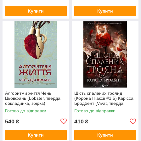
Купити
Купити
Алгоритми життя Чень
Шість спалених троянд
Цьовфань (Lobster, тверда
(Корона Ніаксії #1.5) Карісса
обкладинка, збірка)
Бродбент (Vivat, тверда
обкладинка, кольоровий зріз,
Готово до відправки
Готово до відправки
суперобкладинка)
540
410
₴
₴
Купити
Купити