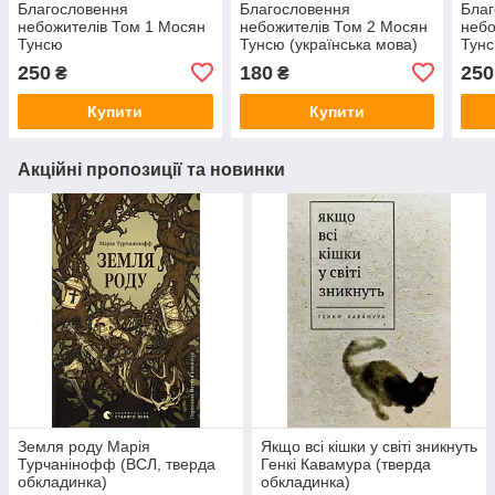
Благословення
Благословення
Бла
небожителів Том 1 Мосян
небожителів Том 2 Мосян
небо
Тунсю
Тунсю (українська мова)
Тунс
250
180
250
₴
₴
Купити
Купити
Акційні пропозиції та новинки
Земля роду Марія
Якщо всі кішки у світі зникнуть
Турчанінофф (ВСЛ, тверда
Генкі Кавамура (тверда
обкладинка)
обкладинка)