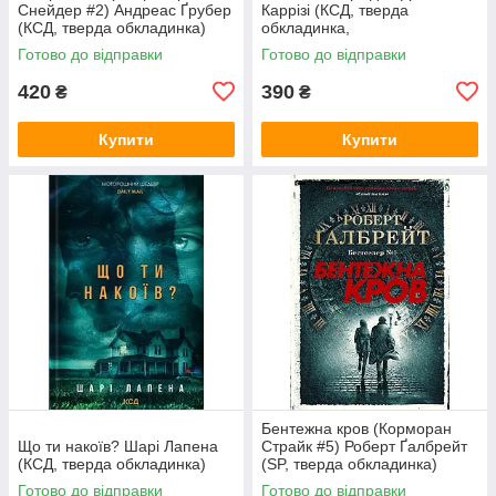
Снейдер #2) Андреас Ґрубер
Каррізі (КСД, тверда
(КСД, тверда обкладинка)
обкладинка,
суперобкладинка)
Готово до відправки
Готово до відправки
420
390
₴
₴
Купити
Купити
Бентежна кров (Корморан
Що ти накоїв? Шарі Лапена
Страйк #5) Роберт Ґалбрейт
(КСД, тверда обкладинка)
(SP, тверда обкладинка)
Готово до відправки
Готово до відправки