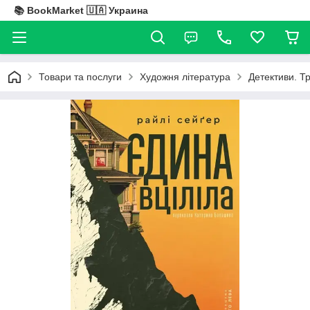
📚 BookMarket 🇺🇦 Украина
Товари та послуги
Художня література
Детективи. Т