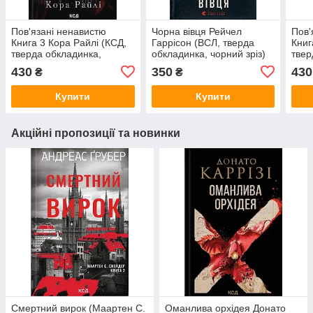
Пов'язані ненавистю
Чорна вівця Рейчел
Пов'
Книга 3 Кора Райлі (КСД,
Гаррісон (ВСЛ, тверда
Книг
тверда обкладинка,
обкладинка, чорний зріз)
твер
червоний зріз)
черв
430
350
430
₴
₴
Купити
Купити
Акційні пропозиції та новинки
Смертний вирок (Маартен С.
Оманлива орхідея Донато