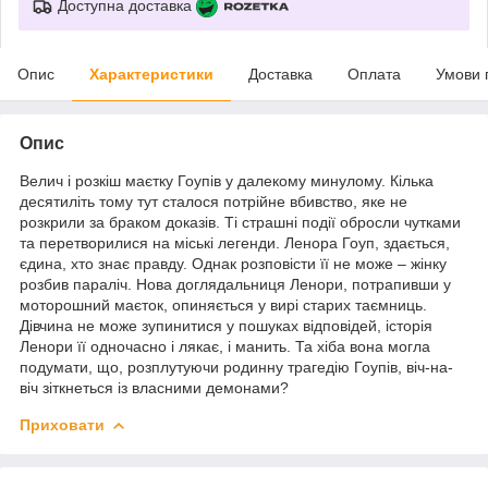
Доступна доставка
Опис
Характеристики
Доставка
Оплата
Умови 
Опис
Велич і розкіш маєтку Гоупів у далекому минулому. Кілька
десятиліть тому тут сталося потрійне вбивство, яке не
розкрили за браком доказів. Ті страшні події обросли чутками
та перетворилися на міські легенди. Ленора Гоуп, здається,
єдина, хто знає правду. Однак розповісти її не може – жінку
розбив параліч. Нова доглядальниця Ленори, потрапивши у
моторошний маєток, опиняється у вирі старих таємниць.
Дівчина не може зупинитися у пошуках відповідей, історія
Ленори її одночасно і лякає, і манить. Та хіба вона могла
подумати, що, розплутуючи родинну трагедію Гоупів, віч-на-
віч зіткнеться із власними демонами?
Приховати