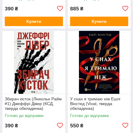
390
885
₴
₴
Купити
Купити
Збирач кісток (Лінкольн Райм
У снах я тримаю ніж Ешлі
#1) Джеффрі Дівер (КСД,
Вінстед (Vivat, тверда
тверда обкладинка)
обкладинка)
Готово до відправки
Готово до відправки
390
550
₴
₴