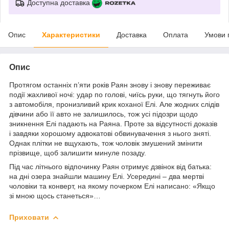
Доступна доставка
Опис
Характеристики
Доставка
Оплата
Умови 
Опис
Протягом останніх п’яти років Раян знову і знову переживає
події жахливої ночі: удар по голові, чиїсь руки, що тягнуть його
з автомобіля, пронизливий крик коханої Елі. Але жодних слідів
дівчини або її авто не залишилось, тож усі підозри щодо
зникнення Елі падають на Раяна. Проте за відсутності доказів
і завдяки хорошому адвокатові обвинувачення з нього зняті.
Однак плітки не вщухають, тож чоловік змушений змінити
прізвище, щоб залишити минуле позаду.
Під час літнього відпочинку Раян отримує дзвінок від батька:
на дні озера знайшли машину Елі. Усередині – два мертві
чоловіки та конверт, на якому почерком Елі написано: «Якщо
зі мною щось станеться»…
Приховати