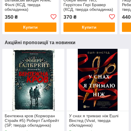
Фінлі (КСД, тверда
Ґеррітсен Ґері Бравер
Ребе
обкладинка)
(КСД, тверда обкладинка)
твер
350
370
440
₴
₴
Купити
Купити
Акційні пропозиції та новинки
Бентежна кров (Корморан
У снах я тримаю ніж Ешлі
Страйк #5) Роберт Ґалбрейт
Вінстед (Vivat, тверда
(SP, тверда обкладинка)
обкладинка)