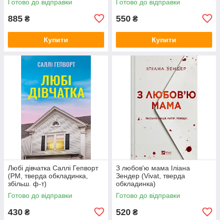
Готово до відправки
Готово до відправки
885
550
₴
₴
Купити
Купити
Любі дівчатка Саллі Гепворт
З любов'ю мама Іліана
(РМ, тверда обкладинка,
Зендер (Vivat, тверда
збільш. ф-т)
обкладинка)
Готово до відправки
Готово до відправки
430
520
₴
₴