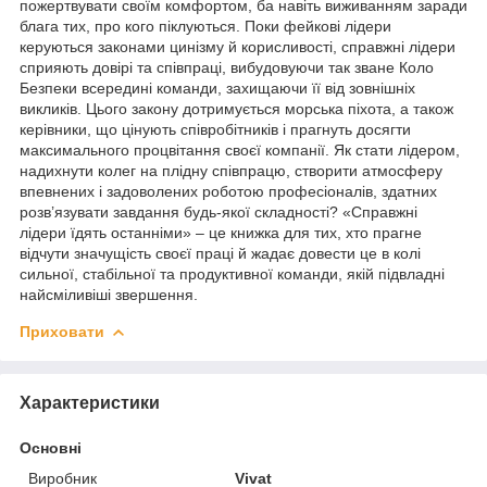
пожертвувати своїм комфортом, ба навіть виживанням заради
блага тих, про кого піклуються. Поки фейкові лідери
керуються законами цинізму й корисливості, справжні лідери
сприяють довірі та співпраці, вибудовуючи так зване Коло
Безпеки всередині команди, захищаючи її від зовнішніх
викликів. Цього закону дотримується морська піхота, а також
керівники, що цінують співробітників і прагнуть досягти
максимального процвітання своєї компанії. Як стати лідером,
надихнути колег на плідну співпрацю, створити атмосферу
впевнених і задоволених роботою професіоналів, здатних
розв’язувати завдання будь-якої складності? «Справжні
лідери їдять останніми» – це книжка для тих, хто прагне
відчути значущість своєї праці й жадає довести це в колі
сильної, стабільної та продуктивної команди, якій підвладні
найсміливіші звершення.
Приховати
Характеристики
Основні
Виробник
Vivat