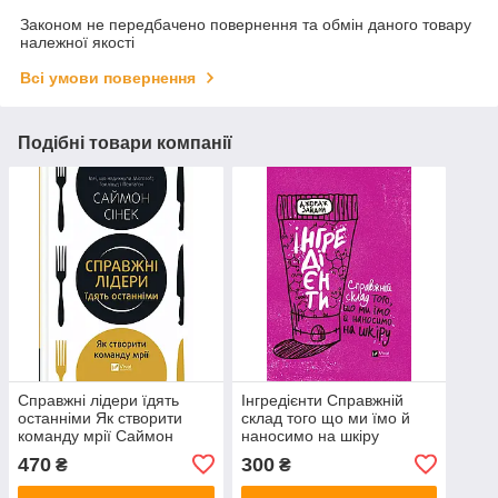
Законом не передбачено повернення та обмін даного товару
належної якості
Всі умови повернення
Подібні товари компанії
Справжні лідери їдять
Інгредієнти Справжній
останніми Як створити
склад того що ми їмо й
команду мрії Саймон
наносимо на шкіру
Сінек (Vivat, тверда
Джордж Зайдан (Vivat,
470
300
₴
₴
обкладинка) - УЦІНКА:
тверда обкладинка)
пошкодження обкладинки