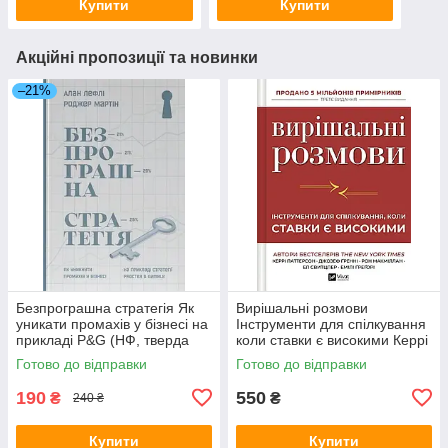
Купити
Купити
Акційні пропозиції та новинки
–21%
Безпрограшна стратегія Як
Вирішальні розмови
уникати промахів у бізнесі на
Інструменти для спілкування
прикладі P&G (НФ, тверда
коли ставки є високими Керрі
обкладинка) - УЦІНКА: мін.
Паттерсон Джозеф Ґренні
Готово до відправки
Готово до відправки
пошкодження обкладинки
(Vivat, тверда обкладинка)
190
550
₴
₴
240 ₴
Купити
Купити