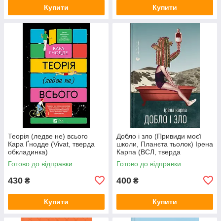
Купити
Купити
Теорія (ледве не) всього
Добло і зло (Привиди моєї
Кара Ґнодде (Vivat, тверда
школи, Планєта тьолок) Ірена
обкладинка)
Карпа (ВСЛ, тверда
обкладинка, збірка)
Готово до відправки
Готово до відправки
430
400
₴
₴
Купити
Купити