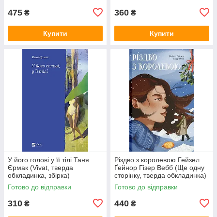
475
360
₴
₴
Купити
Купити
У його голові у її тілі Таня
Різдво з королевою Гейзел
Єрмак (Vivat, тверда
Ґейнор Гізер Вебб (Ще одну
обкладинка, збірка)
сторінку, тверда обкладинка)
Готово до відправки
Готово до відправки
310
440
₴
₴