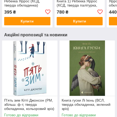
Ребекка Яррос (КСД,
Книга 1) Ребекка Яррос
Ярро
тверда обкладинка)
(КСД, тверда палітурка,
обкл
чорний зріз)
395
780
440
₴
₴
Купити
Купити
Акційні пропозиції та новинки
П'ять зим Кітті Джонсон (РМ,
Книга гуски Лі Іюнь (ВСЛ,
збільш. ф-т, тверда
тверда обкладинка, зелений
обкладинка, кольоровий зріз)
зріз)
Готово до відправки
Готово до відправки