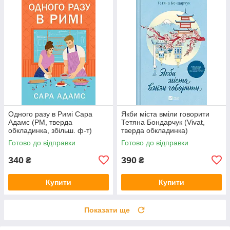
Одного разу в Римі Сара
Якби міста вміли говорити
Адамс (РМ, тверда
Тетяна Бондарчук (Vivat,
обкладинка, збільш. ф-т)
тверда обкладинка)
Готово до відправки
Готово до відправки
340
390
₴
₴
Купити
Купити
Показати ще