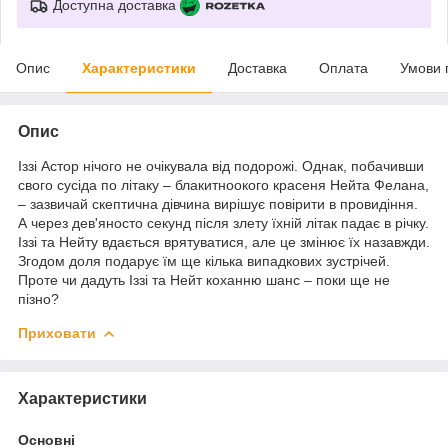
Доступна доставка
Опис
Характеристики
Доставка
Оплата
Умови 
Опис
Іззі Астор нічого не очікувала від подорожі. Однак, побачивши
свого сусіда по літаку – блакитноокого красеня Нейта Фелана,
– зазвичай скептична дівчина вирішує повірити в провидіння.
А через дев'яносто секунд після злету їхній літак падає в річку.
Іззі та Нейту вдається врятуватися, але це змінює їх назавжди.
Згодом доля подарує їм ще кілька випадкових зустрічей.
Проте чи дадуть Іззі та Нейт коханню шанс – поки ще не
пізно?
Приховати
Характеристики
Основні