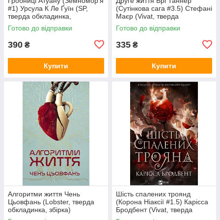
Гробниці Атуану (Земномор'я
Друге життя Брі Таннер
#1) Урсула К Ле Ґуїн (SP,
(Сутінкова сага #3.5) Стефані
тверда обкладинка,
Маєр (Vivat, тверда
суперобкладинка))
обкладинка)
Готово до відправки
Готово до відправки
390
335
₴
₴
Купити
Купити
Алгоритми життя Чень
Шість спалених троянд
Цьовфань (Lobster, тверда
(Корона Ніаксії #1.5) Карісса
обкладинка, збірка)
Бродбент (Vivat, тверда
обкладинка, кольоровий зріз,