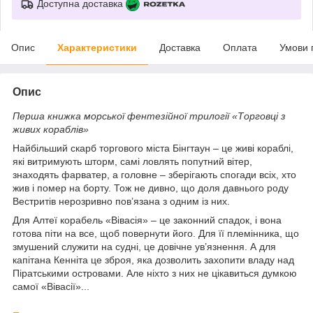
Доступна доставка
Опис
Характеристики
Доставка
Оплата
Умови 
Опис
Перша книжка морської фентезійної трилогії «Торговці з
живих кораблів»
Найбільший скарб торгового міста Бінгтаун – це живі кораблі,
які витримують шторм, самі ловлять попутний вітер,
знаходять фарватер, а головне – зберігають спогади всіх, хто
жив і помер на борту. Тож не дивно, що доля давнього роду
Вестритів нерозривно пов’язана з одним із них.
Для Алтеї корабель «Вівасія» – це законний спадок, і вона
готова піти на все, щоб повернути його. Для її племінника, що
змушений служити на судні, це довічне ув’язнення. А для
капітана Кенніта це зброя, яка дозволить захопити владу над
Піратськими островами. Але ніхто з них не цікавиться думкою
самої «Вівасії»...