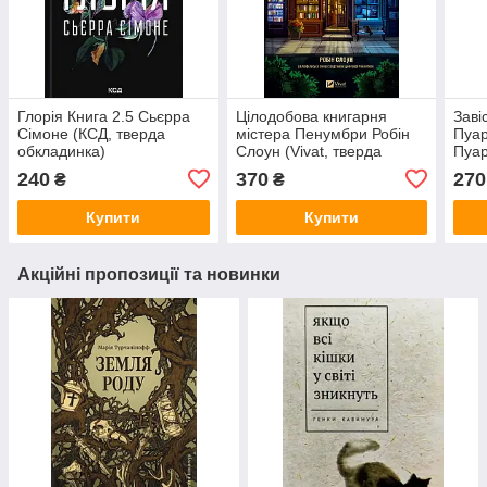
Глорія Книга 2.5 Сьєрра
Цілодобова книгарня
Заві
Сімоне (КСД, тверда
містера Пенумбри Робін
Пуар
обкладинка)
Слоун (Vivat, тверда
Пуар
обкладинка)
обкл
240
370
270
₴
₴
Купити
Купити
Акційні пропозиції та новинки