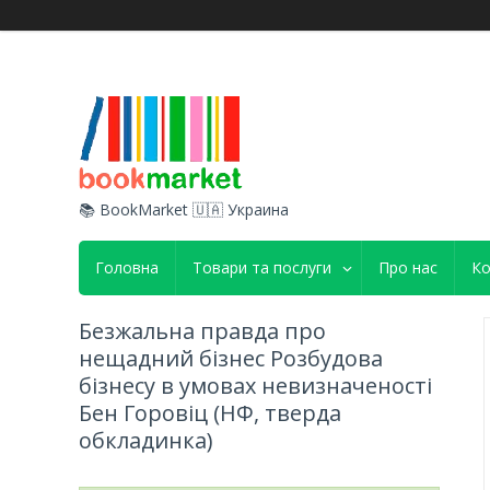
📚 BookMarket 🇺🇦 Украина
Головна
Товари та послуги
Про нас
Ко
Безжальна правда про
нещадний бізнес Розбудова
бізнесу в умовах невизначеності
Бен Горовіц (НФ, тверда
обкладинка)