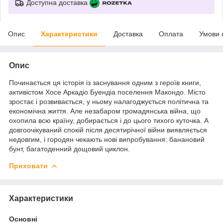
Доступна доставка
Опис
Характеристики
Доставка
Оплата
Умови 
Опис
Починається ця історія із заснування одним з героїв книги,
активістом Хосе Аркадіо Буендіа поселення Макондо. Місто
зростає і розвивається, у ньому налагоджується політична та
економічна життя. Але незабаром громадянська війна, що
охопила всю країну, добирається і до цього тихого куточка. А
довгоочікуваний спокій після десятирічної війни виявляється
недовгим, і городян чекають нові випробування: банановий
бунт, багатоденний дощовий циклон.
Приховати
Характеристики
Основні