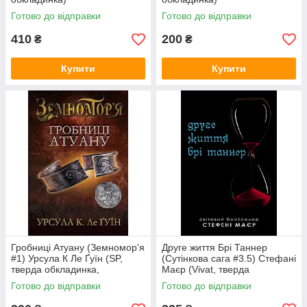
Готово до відправки
Готово до відправки
410
200
₴
₴
Купити
Купити
Гробниці Атуану (Земномор'я
Друге життя Брі Таннер
#1) Урсула К Ле Ґуїн (SP,
(Сутінкова сага #3.5) Стефані
тверда обкладинка,
Маєр (Vivat, тверда
суперобкладинка))
обкладинка)
Готово до відправки
Готово до відправки