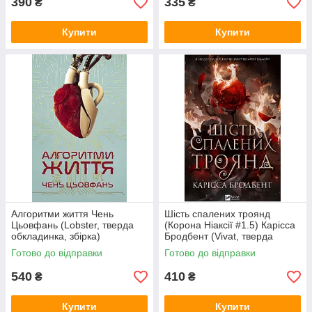
390
335
₴
₴
Купити
Купити
Алгоритми життя Чень
Шість спалених троянд
Цьовфань (Lobster, тверда
(Корона Ніаксії #1.5) Карісса
обкладинка, збірка)
Бродбент (Vivat, тверда
обкладинка, кольоровий зріз,
Готово до відправки
Готово до відправки
суперобкладинка)
540
410
₴
₴
Купити
Купити