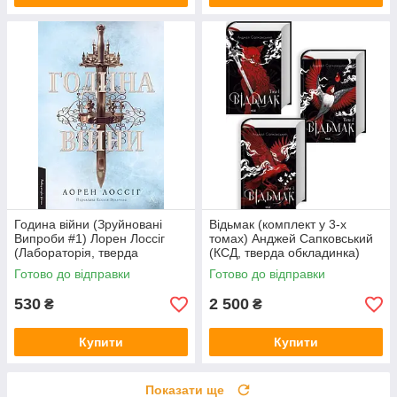
Година війни (Зруйновані
Відьмак (комплект у 3-х
Випроби #1) Лорен Лоссіг
томах) Анджей Сапковський
(Лабораторія, тверда
(КСД, тверда обкладинка)
обкладинка)
Готово до відправки
Готово до відправки
530
2 500
₴
₴
Купити
Купити
Показати ще