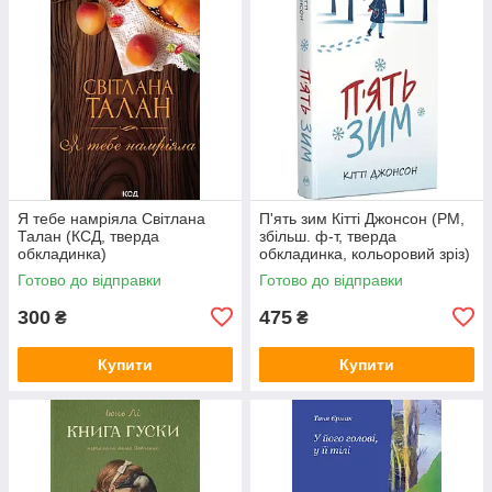
Я тебе намріяла Світлана
П'ять зим Кітті Джонсон (РМ,
Талан (КСД, тверда
збільш. ф-т, тверда
обкладинка)
обкладинка, кольоровий зріз)
Готово до відправки
Готово до відправки
300
475
₴
₴
Купити
Купити