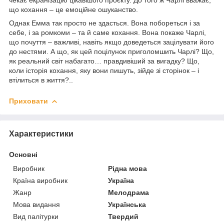
що кохання – це емоційне ошуканство.
Однак Емма так просто не здасться. Вона побореться і за
себе, і за ромкоми – та й саме кохання. Вона покаже Чарлі,
що почуття – важливі, навіть якщо доведеться зацілувати його
до нестями. А що, як цей поцілунок приголомшить Чарлі? Що,
як реальний світ набагато… правдивіший за вигадку? Що,
коли історія кохання, яку вони пишуть, зійде зі сторінок – і
втілиться в життя?..
Приховати
Характеристики
Основні
Виробник
Рідна мова
Країна виробник
Україна
Жанр
Мелодрама
Мова видання
Українська
Вид палітурки
Твердий