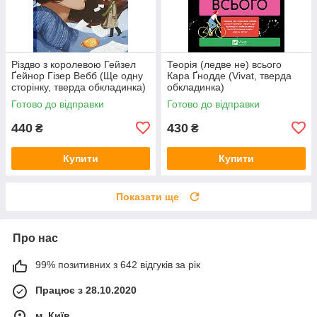
Різдво з королевою Гейзел
Теорія (ледве не) всього
Ґейнор Гізер Вебб (Ще одну
Кара Ґнодде (Vivat, тверда
сторінку, тверда обкладинка)
обкладинка)
Готово до відправки
Готово до відправки
440
430
₴
₴
Купити
Купити
Показати ще
Про нас
99% позитивних з 642 відгуків за рік
Працює з 28.10.2020
м. Київ