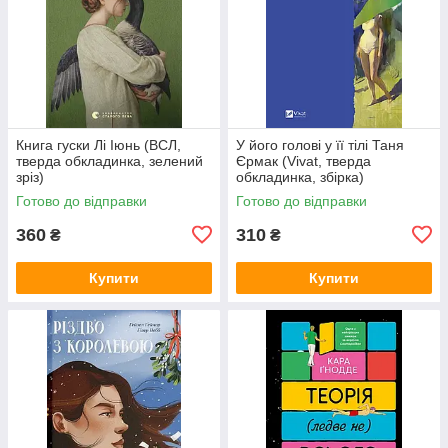
Книга гуски Лі Іюнь (ВСЛ,
У його голові у її тілі Таня
тверда обкладинка, зелений
Єрмак (Vivat, тверда
зріз)
обкладинка, збірка)
Готово до відправки
Готово до відправки
360
310
₴
₴
Купити
Купити