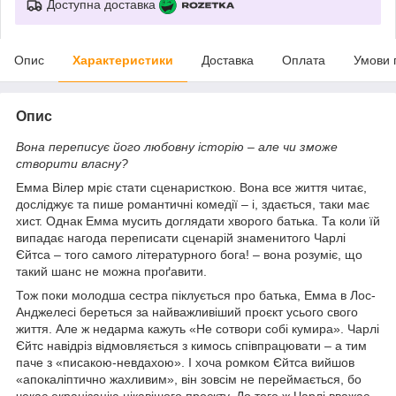
Доступна доставка
Опис
Характеристики
Доставка
Оплата
Умови 
Опис
Вона переписує його любовну історію – але чи зможе
створити власну?
Емма Вілер мріє стати сценаристкою. Вона все життя читає,
досліджує та пише романтичні комедії – і, здається, таки має
хист. Однак Емма мусить доглядати хворого батька. Та коли їй
випадає нагода переписати сценарій знаменитого Чарлі
Єйтса – того самого літературного бога! – вона розуміє, що
такий шанс не можна проґавити.
Тож поки молодша сестра піклується про батька, Емма в Лос-
Анджелесі береться за найважливіший проєкт усього свого
життя. Але ж недарма кажуть «Не сотвори собі кумира». Чарлі
Єйтс навідріз відмовляється з кимось співпрацювати – а тим
паче з «писакою-невдахою». І хоча ромком Єйтса вийшов
«апокаліптично жахливим», він зовсім не переймається, бо
чекає екранізацію цікавішого проєкту. До того ж Чарлі вважає,