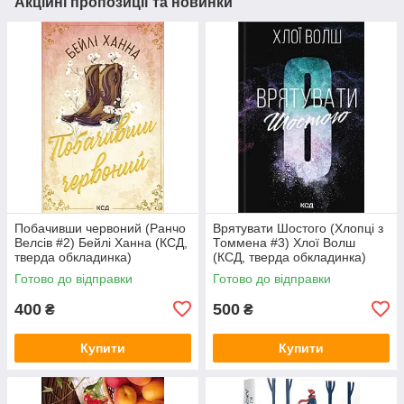
Акційні пропозиції та новинки
Побачивши червоний (Ранчо
Врятувати Шостого (Хлопці з
Велсів #2) Бейлі Ханна (КСД,
Томмена #3) Хлої Волш
тверда обкладинка)
(КСД, тверда обкладинка)
Готово до відправки
Готово до відправки
400
500
₴
₴
Купити
Купити