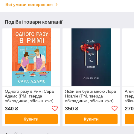
Всі умови повернення
Подібні товари компанії
Одного разу в Римі Сара
Якби він був зі мною Лора
Аген
Адамс (РМ, тверда
Новлін (РМ, тверда
твер
обкладинка, збільш. ф-т)
обкладинка, збільш. ф-т)
збіл
340
350
270
₴
₴
Купити
Купити