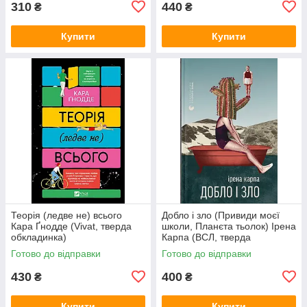
310
440
₴
₴
Купити
Купити
Теорія (ледве не) всього
Добло і зло (Привиди моєї
Кара Ґнодде (Vivat, тверда
школи, Планєта тьолок) Ірена
обкладинка)
Карпа (ВСЛ, тверда
обкладинка, збірка)
Готово до відправки
Готово до відправки
430
400
₴
₴
Купити
Купити