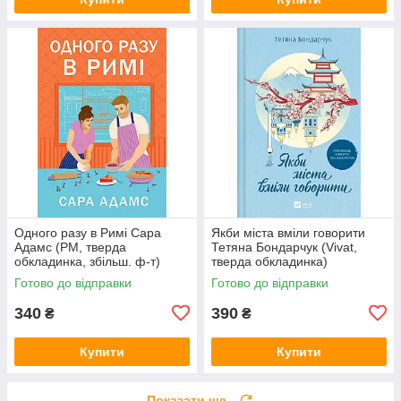
Одного разу в Римі Сара
Якби міста вміли говорити
Адамс (РМ, тверда
Тетяна Бондарчук (Vivat,
обкладинка, збільш. ф-т)
тверда обкладинка)
Готово до відправки
Готово до відправки
340
390
₴
₴
Купити
Купити
Показати ще