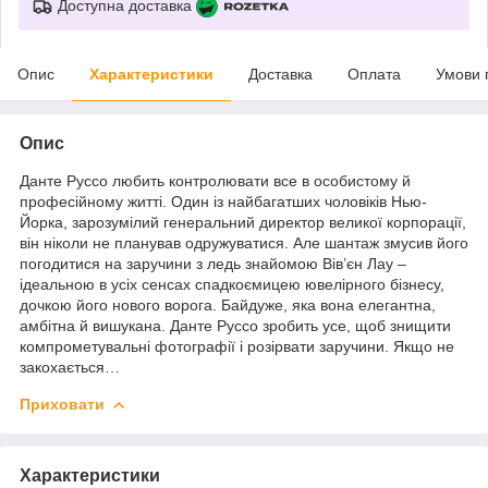
Доступна доставка
Опис
Характеристики
Доставка
Оплата
Умови 
Опис
Данте Руссо любить контролювати все в особистому й
професійному житті. Один із найбагатших чоловіків Нью-
Йорка, зарозумілий генеральний директор великої корпорації,
він ніколи не планував одружуватися. Але шантаж змусив його
погодитися на заручини з ледь знайомою Вів’єн Лау –
ідеальною в усіх сенсах спадкоємицею ювелірного бізнесу,
дочкою його нового ворога. Байдуже, яка вона елегантна,
амбітна й вишукана. Данте Руссо зробить усе, щоб знищити
компрометувальні фотографії і розірвати заручини. Якщо не
закохається…
Приховати
Характеристики