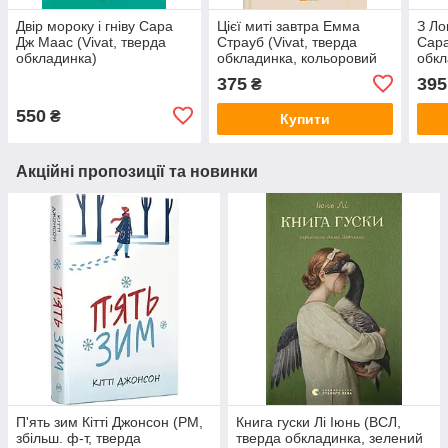
Двір мороку і гніву Сара
Цієї миті завтра Емма
З Ло
Дж Маас (Vivat, тверда
Страуб (Vivat, тверда
Сара
обкладинка)
обкладинка, кольоровий
обкл
зріз)
зріз)
375
395
₴
550
₴
Купити
Акційні пропозиції та новинки
П'ять зим Кітті Джонсон (РМ,
Книга гуски Лі Іюнь (ВСЛ,
збільш. ф-т, тверда
тверда обкладинка, зелений