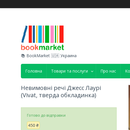
📚 BookMarket 🇺🇦 Украина
Головна
Товари та послуги
Про нас
Ко
Невимовні речі Джесс Лаурі
(Vivat, тверда обкладинка)
Готово до відправки
450 ₴