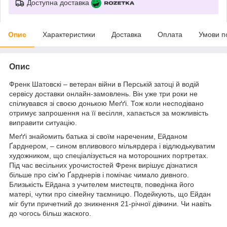
Доступна доставка
Опис
Характеристики
Доставка
Оплата
Умови п
Опис
Френк Шатовскі – ветеран війни в Перській затоці й водій
сервісу доставки онлайн-замовлень. Він уже три роки не
спілкувався зі своєю донькою Меґґі. Тож коли несподівано
отримує запрошення на її весілля, хапається за можливість
виправити ситуацію.
Меґґі знайомить батька зі своїм нареченим, Ейданом
Ґарднером, – сином впливового мільярдера і відлюдькуватим
художником, що спеціалізується на моторошних портретах.
Під час весільних урочистостей Френк вирішує дізнатися
більше про сім'ю Ґарднерів і помічає чимало дивного.
Близькість Ейдана з учителем мистецтв, поведінка його
матері, чутки про сімейну таємницю. Подейкують, що Ейдан
міг бути причетний до зникнення 21-річної дівчини. Чи навіть
до чогось більш жаского.