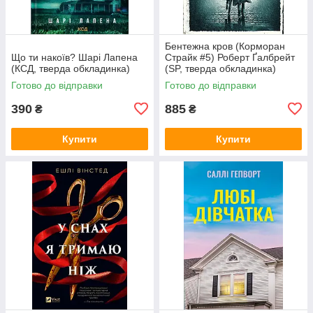
Бентежна кров (Корморан
Що ти накоїв? Шарі Лапена
Страйк #5) Роберт Ґалбрейт
(КСД, тверда обкладинка)
(SP, тверда обкладинка)
Готово до відправки
Готово до відправки
390
885
₴
₴
Купити
Купити