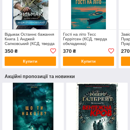
Відьмак Останнє бажання
Гості на літо Тесс
Заві
Книга 1 Анджей
Ґеррітсен (КСД, тверда
Пуар
Сапковський (КСД, тверда
обкладинка)
Пуар
обкладинка)
обкл
350
370
270
₴
₴
Купити
Купити
Акційні пропозиції та новинки