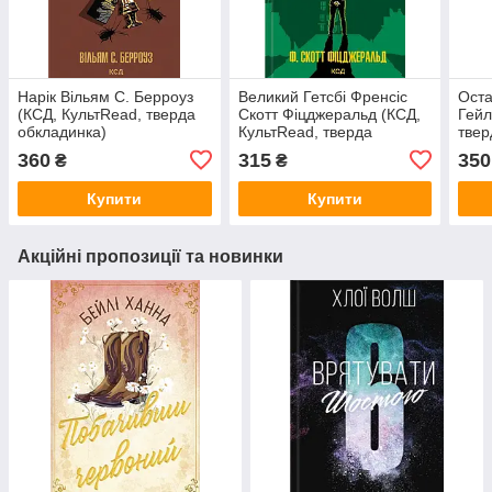
Нарік Вільям С. Берроуз
Великий Гетсбі Френсіс
Оста
(КСД, КультRead, тверда
Скотт Фіцджеральд (КСД,
Гейл
обкладинка)
КультRead, тверда
твер
обкладинка)
360
315
350
₴
₴
Купити
Купити
Акційні пропозиції та новинки