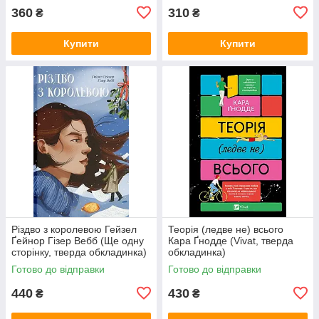
360
310
₴
₴
Купити
Купити
Різдво з королевою Гейзел
Теорія (ледве не) всього
Ґейнор Гізер Вебб (Ще одну
Кара Ґнодде (Vivat, тверда
сторінку, тверда обкладинка)
обкладинка)
Готово до відправки
Готово до відправки
440
430
₴
₴