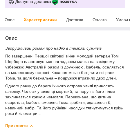
Доступна доставка
Опис
Характеристики
Доставка
Оплата
Умови 
Опис
Зворушливий роман про надію в темряві сумнівів
По завершенні Першої світової війни молодий ветеран Том
Шерборн влаштовується наглядачем маяка на західному
узбережжі Австралії й разом із дружиною, Ізабель, оселяється
на маленькому острові. Кохання могло б зцілити всі рани
Тома, та доля безжальна – подружжя втратило двох дітей.
Одного ранку до берега їхнього острова хвилі приносять
шлюпку. Чоловік у шлюпці мертвий, та поруч із його тілом
захлинається криком немовля. Переконана, що дитина
осиротіла, Ізабель вмовляє Тома зробити, здавалося б,
невинний вибір. Та його руйнівні наслідки тягнутимуться крізь
роки й кілометри…
Приховати