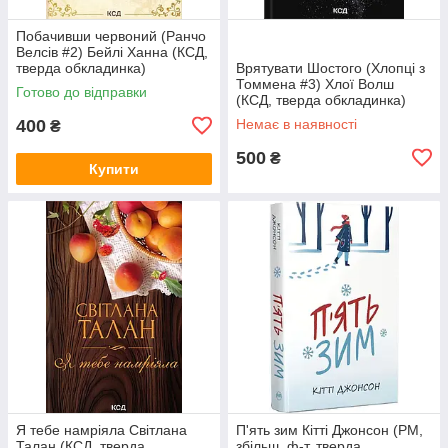
Побачивши червоний (Ранчо
Велсів #2) Бейлі Ханна (КСД,
тверда обкладинка)
Врятувати Шостого (Хлопці з
Томмена #3) Хлої Волш
Готово до відправки
(КСД, тверда обкладинка)
400
Немає в наявності
₴
500
₴
Купити
Я тебе намріяла Світлана
П'ять зим Кітті Джонсон (РМ,
Талан (КСД, тверда
збільш. ф-т, тверда