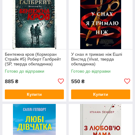
Бентежна кров (Корморан
У снах я тримаю ніж Ешлі
Страйк #5) Роберт Ґалбрейт
Вінстед (Vivat, тверда
(SP, тверда обкладинка)
обкладинка)
Готово до відправки
Готово до відправки
885
550
₴
₴
Купити
Купити