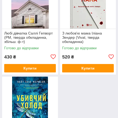
Любі дівчатка Саллі Гепворт
З любов'ю мама Іліана
(РМ, тверда обкладинка,
Зендер (Vivat, тверда
збільш. ф-т)
обкладинка)
Готово до відправки
Готово до відправки
430
520
₴
₴
Купити
Купити