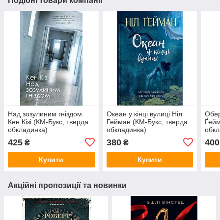
Подібні товари компанії
Над зозулиним гніздом
Океан у кінці вулиці Ніл
Обер
Кен Кізі (КМ-Букс, тверда
Гейман (КМ-Букс, тверда
Ґейм
обкладинка)
обкладинка)
обкл
425
380
400
₴
₴
Купити
Купити
Акційні пропозиції та новинки