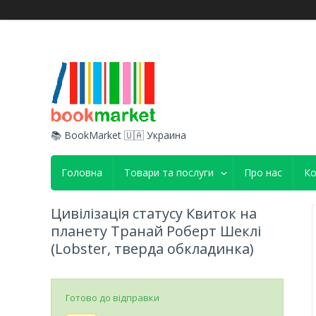
📚 BookMarket 🇺🇦 Украина
Головна
Товари та послуги
Про нас
Ко
Цивілізація статусу Квиток на
планету Транай Роберт Шеклі
(Lobster, тверда обкладинка)
Готово до відправки