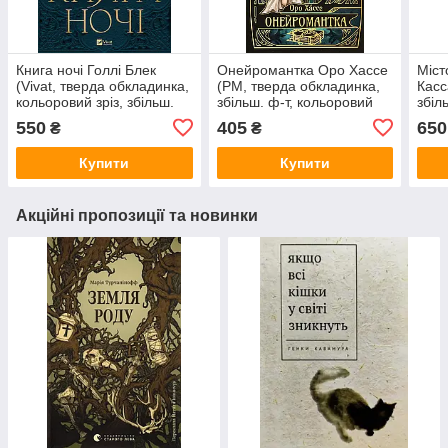
Книга ночі Голлі Блек
Онейромантка Оро Хассе
Міст
(Vivat, тверда обкладинка,
(РМ, тверда обкладинка,
Касс
кольоровий зріз, збільш.
збільш. ф-т, кольоровий
збіл
ф-т, суперобкладинка)
зріз)
зріз
550
405
650
₴
₴
супе
Купити
Купити
Акційні пропозиції та новинки