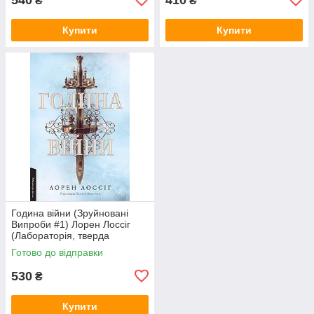
₴
₴
Купити
Купити
Година війни (Зруйновані
Випроби #1) Лорен Лоссіг
(Лабораторія, тверда
обкладинка)
Готово до відправки
530
₴
Купити