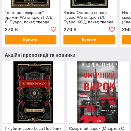
Таємниця відірваної
Завіса Остання справа
Напр
пряжки Аґата Крісті (КСД,
Пуаро Аґата Крісті (Л.
смер
Л. Пуаро, покет, тверда
Пуаро, КСД, покет, тверда
(Кла
обкладинка)
обкладинка)
дете
270
270
250
₴
₴
твер
Купити
Купити
Акційні пропозиції та новинки
Як убити свого боса Посібник
Смертний вирок (Маартен С.