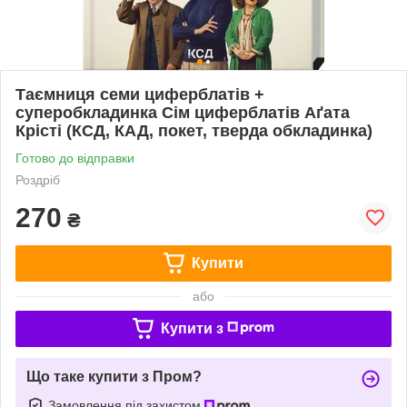
Таємниця семи циферблатів +
суперобкладинка Сім циферблатів Аґата
Крісті (КСД, КАД, покет, тверда обкладинка)
Готово до відправки
Роздріб
270
₴
Купити
або
Купити з
Що таке купити з Пром?
Замовлення під захистом