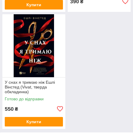
390
₴
Купити
У снах я тримаю ніж Ешлі
Вінстед (Vivat, тверда
обкладинка)
Готово до відправки
550
₴
Купити