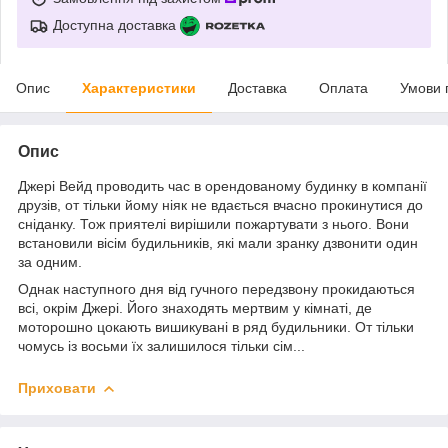
Доступна доставка
Опис
Характеристики
Доставка
Оплата
Умови 
Опис
Джері Вейд проводить час в орендованому будинку в компанії
друзів, от тільки йому ніяк не вдається вчасно прокинутися до
сніданку. Тож приятелі вирішили пожартувати з нього. Вони
встановили вісім будильників, які мали зранку дзвонити один
за одним.
Однак наступного дня від гучного передзвону прокидаються
всі, окрім Джері. Його знаходять мертвим у кімнаті, де
моторошно цокають вишикувані в ряд будильники. От тільки
чомусь із восьми їх залишилося тільки сім...
Приховати