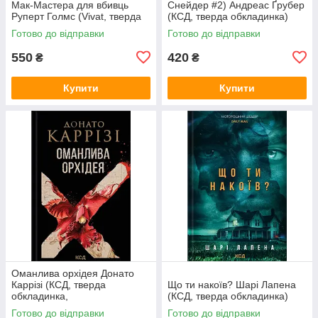
Мак-Мастера для вбивць
Снейдер #2) Андреас Ґрубер
Руперт Голмс (Vivat, тверда
(КСД, тверда обкладинка)
обкладинка, чорний зріз)
Готово до відправки
Готово до відправки
550
420
₴
₴
Купити
Купити
Оманлива орхідея Донато
Каррізі (КСД, тверда
Що ти накоїв? Шарі Лапена
обкладинка,
(КСД, тверда обкладинка)
суперобкладинка)
Готово до відправки
Готово до відправки