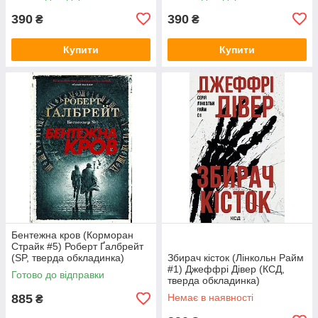
390
390
₴
₴
Купити
Купити
Бентежна кров (Корморан
Страйк #5) Роберт Ґалбрейт
(SP, тверда обкладинка)
Збирач кісток (Лінкольн Райм
#1) Джеффрі Дівер (КСД,
Готово до відправки
тверда обкладинка)
885
Немає в наявності
₴