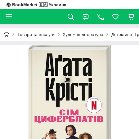
📚 BookMarket 🇺🇦 Украина
Товари та послуги
Художня література
Детективи. Т